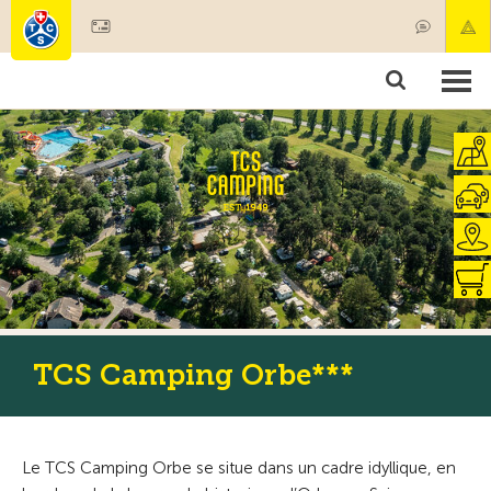
Devenir membre
Membres & prestations
Produits
Cours & contrôles véhicules
Camping & voyages
Tests, sécurité & santé
TCS Camping Orbe***
Le TCS Camping Orbe se situe dans un cadre idyllique, en