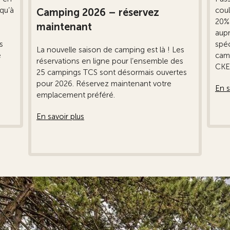
squ’à
coul
Camping 2026 – réservez
20% 
maintenant
aupr
s
spéc
La nouvelle saison de camping est là ! Les
e
camp
réservations en ligne pour l’ensemble des
CKE
25 campings TCS sont désormais ouvertes
pour 2026. Réservez maintenant votre
En s
emplacement préféré.
En savoir plus