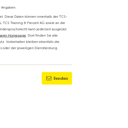
er Angaben.
t. Diese Daten können innerhalb der TCS-
 TCS Training & Freizeit AG sowie an die
Widerspruchsrecht kann jederzeit ausgeübt
nserer Homepage
. Dort finden Sie alle
tz. Vorbehalten bleiben ebenfalls die
oder der jeweiligen Dienstleistung.
Senden