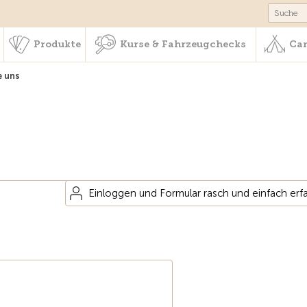
schaft & Leistungen
Produkte
Kurse & Fahrzeugchecks
Produkte
Kurse & Fahrzeugchecks
Cam
e uns
Einloggen und Formular rasch und einfach erf