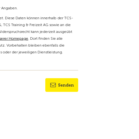
er Angaben.
t. Diese Daten können innerhalb der TCS-
 TCS Training & Freizeit AG sowie an die
Widerspruchsrecht kann jederzeit ausgeübt
nserer Homepage
. Dort finden Sie alle
tz. Vorbehalten bleiben ebenfalls die
oder der jeweiligen Dienstleistung.
Senden