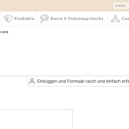
schaft & Leistungen
Produkte
Kurse & Fahrzeugchecks
Produkte
Kurse & Fahrzeugchecks
Cam
e uns
Einloggen und Formular rasch und einfach erf