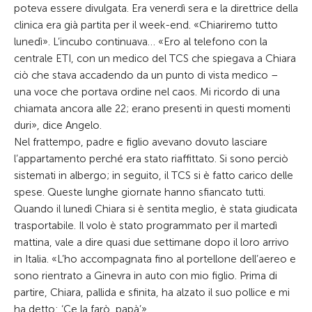
poteva essere divulgata. Era venerdì sera e la direttrice della
clinica era già partita per il week-end. «Chiariremo tutto
lunedì». L’incubo continuava… «Ero al telefono con la
centrale ETI, con un medico del TCS che spiegava a Chiara
ciò che stava accadendo da un punto di vista medico –
una voce che portava ordine nel caos. Mi ricordo di una
chiamata ancora alle 22; erano presenti in questi momenti
duri», dice Angelo.
Nel frattempo, padre e figlio avevano dovuto lasciare
l’appartamento perché era stato riaffittato. Si sono perciò
sistemati in albergo; in seguito, il TCS si è fatto carico delle
spese. Queste lunghe giornate hanno sfiancato tutti.
Quando il lunedì Chiara si è sentita meglio, è stata giudicata
trasportabile. Il volo è stato programmato per il martedì
mattina, vale a dire quasi due settimane dopo il loro arrivo
in Italia. «L’ho accompagnata fino al portellone dell’aereo e
sono rientrato a Ginevra in auto con mio figlio. Prima di
partire, Chiara, pallida e sfinita, ha alzato il suo pollice e mi
ha detto: ‘Ce la farò, papà’».