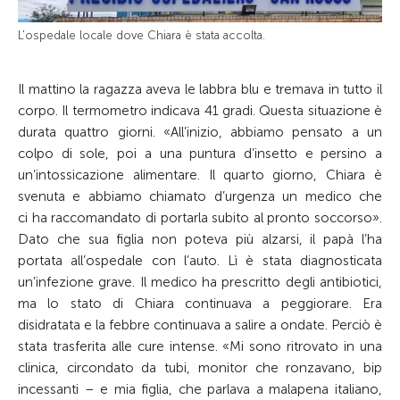
L'ospedale locale dove Chiara è stata accolta.
Il mattino la ragazza aveva le labbra blu e tremava in tutto il
corpo. Il termometro indicava 41 gradi. Questa situazione è
durata quattro giorni. «All’inizio, abbiamo pensato a un
colpo di sole, poi a una puntura d’insetto e persino a
un’intossicazione alimentare. Il quarto giorno, Chiara è
svenuta e abbiamo chiamato d’urgenza un medico che
ci ha raccomandato di portarla subito al pronto soccorso».
Dato che sua figlia non poteva più alzarsi, il papà l’ha
portata all’ospedale con l’auto. Lì è stata diagnosticata
un’infezione grave. Il medico ha prescritto degli antibiotici,
ma lo stato di Chiara continuava a peggiorare. Era
disidratata e la febbre continuava a salire a ondate. Perciò è
stata trasferita alle cure intense. «Mi sono ritrovato in una
clinica, circondato da tubi, monitor che ronzavano, bip
incessanti – e mia figlia, che parlava a malapena italiano,