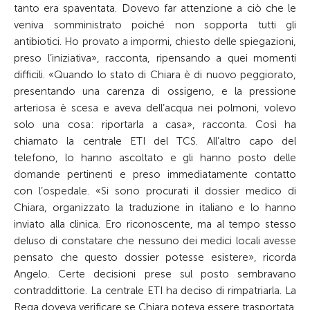
tanto era spaventata. Dovevo far attenzione a ciò che le
veniva somministrato poiché non sopporta tutti gli
antibiotici. Ho provato a impormi, chiesto delle spiegazioni,
preso l’iniziativa», racconta, ripensando a quei momenti
difficili. «Quando lo stato di Chiara è di nuovo peggiorato,
presentando una carenza di ossigeno, e la pressione
arteriosa è scesa e aveva dell’acqua nei polmoni, volevo
solo una cosa: riportarla a casa», racconta. Così ha
chiamato la centrale ETI del TCS. All’altro capo del
telefono, lo hanno ascoltato e gli hanno posto delle
domande pertinenti e preso immediatamente contatto
con l’ospedale. «Si sono procurati il dossier medico di
Chiara, organizzato la traduzione in italiano e lo hanno
inviato alla clinica. Ero riconoscente, ma al tempo stesso
deluso di constatare che nessuno dei medici locali avesse
pensato che questo dossier potesse esistere», ricorda
Angelo. Certe decisioni prese sul posto sembravano
contraddittorie. La centrale ETI ha deciso di rimpatriarla. La
Rega doveva verificare se Chiara poteva essere trasportata.