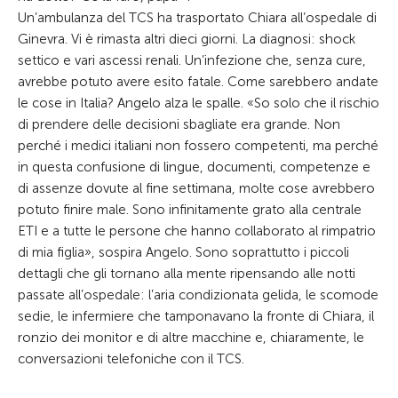
Un’ambulanza del TCS ha trasportato Chiara all’ospedale di
Ginevra. Vi è rimasta altri dieci giorni. La diagnosi: shock
settico e vari ascessi renali. Un’infezione che, senza cure,
avrebbe potuto avere esito fatale. Come sarebbero andate
le cose in Italia? Angelo alza le spalle. «So solo che il rischio
di prendere delle decisioni sbagliate era grande. Non
perché i medici italiani non fossero competenti, ma perché
in questa confusione di lingue, documenti, competenze e
di assenze dovute al fine settimana, molte cose avrebbero
potuto finire male. Sono infinitamente grato alla centrale
ETI e a tutte le persone che hanno collaborato al rimpatrio
di mia figlia», sospira Angelo. Sono soprattutto i piccoli
dettagli che gli tornano alla mente ripensando alle notti
passate all’ospedale: l’aria condizionata gelida, le scomode
sedie, le infermiere che tamponavano la fronte di Chiara, il
ronzio dei monitor e di altre macchine e, chiaramente, le
conversazioni telefoniche con il TCS.