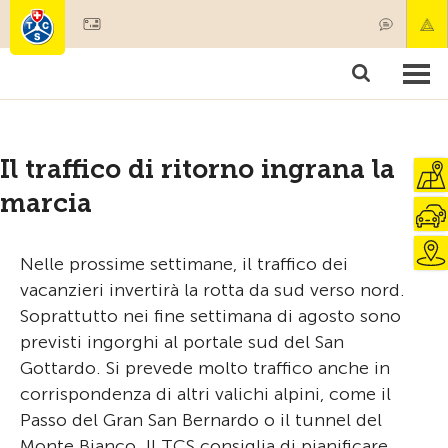
Diventare socio
Societariato & prestazioni
Prodotti
Corsi & controlli veicoli
Camping & viaggi
Test, sicurezza & salute
Il traffico di ritorno ingrana la
marcia
Nelle prossime settimane, il traffico dei
vacanzieri invertirà la rotta da sud verso nord.
Soprattutto nei fine settimana di agosto sono
previsti ingorghi al portale sud del San
Gottardo. Si prevede molto traffico anche in
corrispondenza di altri valichi alpini, come il
Passo del Gran San Bernardo o il tunnel del
Monte Bianco. Il TCS consiglia di pianificare