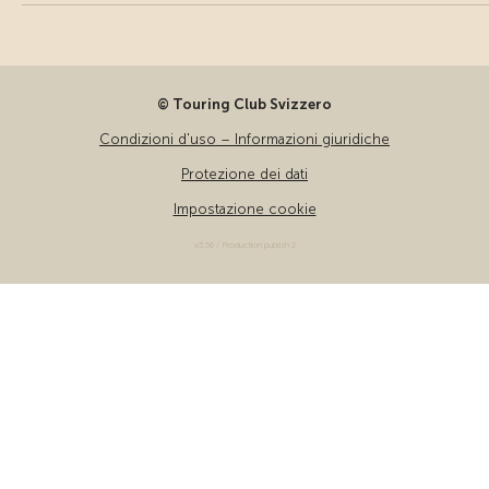
© Touring Club Svizzero
Condizioni d'uso – Informazioni giuridiche
Protezione dei dati
Impostazione cookie
v3.56 / Production publish 2