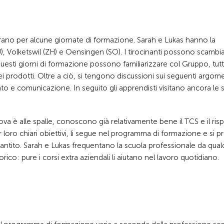
ntrano per alcune giornate di formazione. Sarah e Lukas hanno la
LU), Volketswil (ZH) e Oensingen (SO). I tirocinanti possono scambia
esti giorni di formazione possono familiarizzare col Gruppo, tutto
i prodotti. Oltre a ciò, si tengono discussioni sui seguenti argome
to e comunicazione. In seguito gli apprendisti visitano ancora le s
va è alle spalle, conoscono già relativamente bene il TCS e il risp
 loro chiari obiettivi, li segue nel programma di formazione e si 
rantito. Sarah e Lukas frequentano la scuola professionale da qua
co: pure i corsi extra aziendali li aiutano nel lavoro quotidiano.