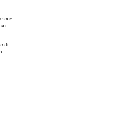
tazione
 un
o di
un