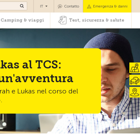
oli
Camping & viaggi
Test, sicurezza & salute
IT
Contatto
Emergenza & danni
Camping & viaggi
Test, sicurezza & salute
kas al TCS:
i un'avventura
h e Lukas nel corso del
.