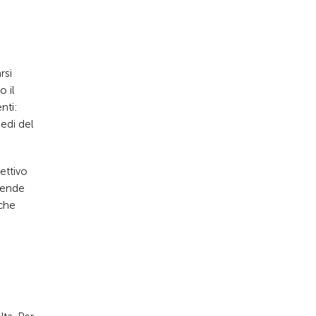
rsi
 il
nti:
edi del
ettivo
prende
lche