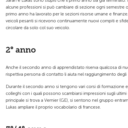
Sarah e Lukas sono stupiti che il primo anno sia già terminato
alcune professioni si può cambiare di sezione ogni semestre o
primo anno ha lavorato per le sezioni risorse umane e finanze.
veicoli pesanti si ricevono continuamente nuovi compiti e sfide
circolare da solo col suo veicolo.
2° anno
Anche il secondo anno di apprendistato riserva qualcosa di nuo
rispettiva persona di contatto li aiuta nel raggiungimento degli o
Durante il secondo anno si tengono vari corsi di formazione ed 
colleghi con i quali possono scambiarsi impressioni sugli ultimi 
principale si trova a Vernier (GE), si sentono nel gruppo entra
Lukas ampliare il proprio vocabolario di francese.