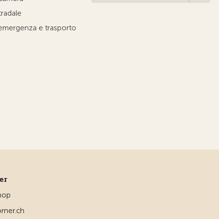
tradale
'emergenza e trasporto
ner
hop
rner.ch