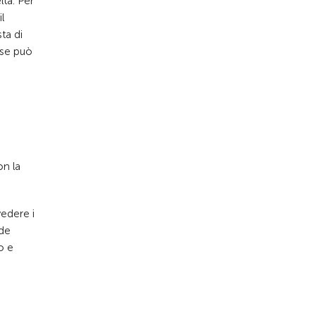
lta. Per
l
ta di
 se può
on la
vedere i
ede
o e