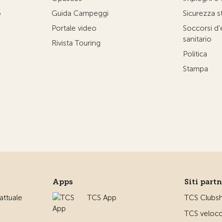
o
Guida Campeggi
Sicurezza s
Portale video
Soccorsi d
sanitario
Rivista Touring
Politica
Stampa
Apps
Siti part
ttuale
TCS App
TCS Clubs
TCS veloco