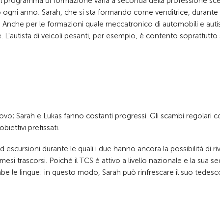
. Il programma di formazione varia a seconda della professione sce
 ogni anno; Sarah, che si sta formando come venditrice, durante i
 Anche per le formazioni quale meccatronico di automobili e autis
. L'autista di veicoli pesanti, per esempio, è contento soprattutto
vo; Sarah e Lukas fanno costanti progressi. Gli scambi regolari c
biettivi prefissati.
escursioni durante le quali i due hanno ancora la possibilità di ri
mesi trascorsi. Poiché il TCS è attivo a livello nazionale e la sua s
mbe le lingue: in questo modo, Sarah può rinfrescare il suo tedesc