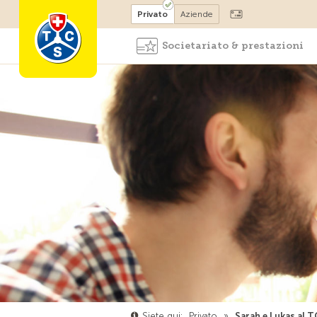
Diventare socio
Privato
Aziende
Societariato & prestazioni
Siete qui:
Privato
»
Sarah e Lukas al T