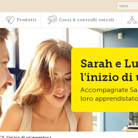
Societariato & prestazioni
Prodotti
Corsi & controlli veic
Prodotti
Corsi & controlli veicoli
Sarah e Lu
l'inizio d
Accompagnate Sara
loro apprendistato
CS: l'inizio di un'avventura