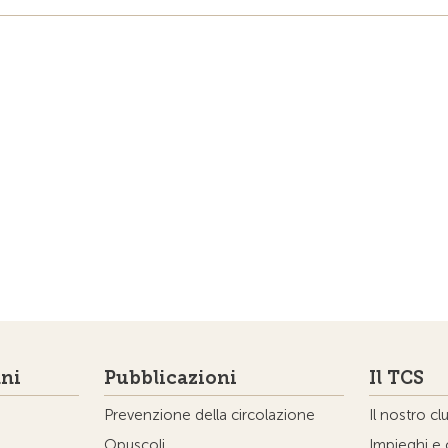
ni
Pubblicazioni
Il TCS
Prevenzione della circolazione
Il nostro cl
Opuscoli
Impieghi e 