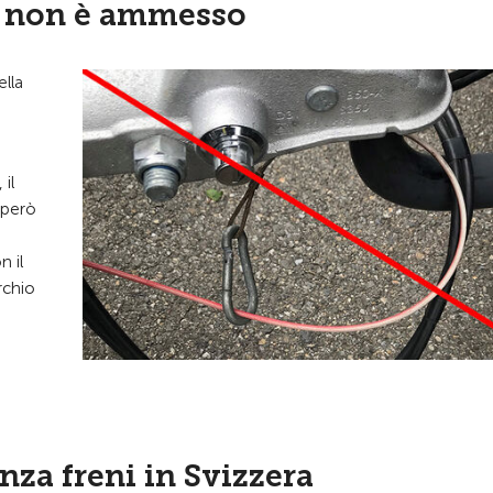
zo" non è ammesso
ella
il
e però
n il
rchio
za freni in Svizzera