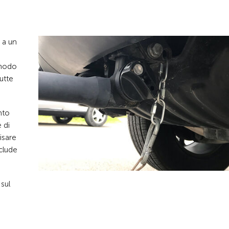
a a un
l modo
tutte
nto
 di
isare
clude
sul