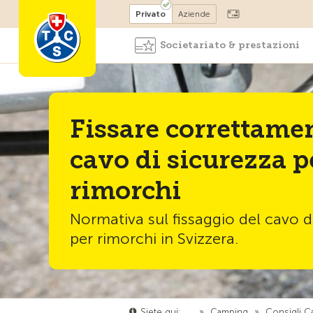
Diventare socio
Privato
Aziende
Societariato & prestazioni
Fissare correttamen
cavo di sicurezza p
rimorchi
Normativa sul fissaggio del cavo d
per rimorchi in Svizzera.
Siete qui:
…
»
Camping
»
Consigli C