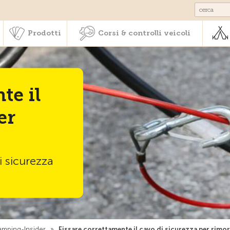
Societariato & prestazioni
Prodotti
Corsi & controlli veic
Prodotti
Corsi & controlli veicoli
te il
er
i sicurezza
amping-Insider
»
Fissare correttamente il cavo di sicurezza per rimo