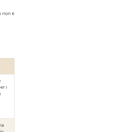
so non è
e
er i
.
na
io