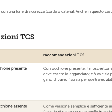
nte con una fune di sicurezza (corda o catena). Anche in questo ca
azioni TCS
raccomandazioni TCS
chione presente
Con occhione presente, il moschetton
deve essere ivi agganciato; ciò vale sia p
ganci di traino fissi sia per quelli amovibili
occhione assente
Come versione semplice è sufficiente u
fascetta di sicurezza o un anello in accia