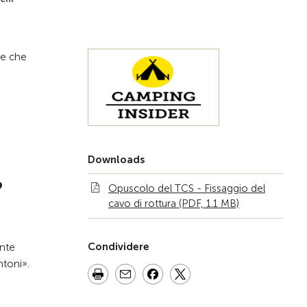
Alla pagina iniziale
ve che
Downloads
?
Opuscolo del TCS - Fissaggio del
cavo di rottura (PDF, 1.1 MB)
Condividere
ente
ntoni».