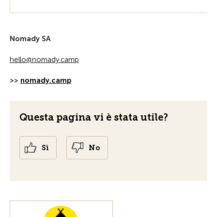
Nomady SA
h
ll
n
m
dy
c
mp
>>
nomady.camp
Questa pagina vi è stata utile?
Sì
No