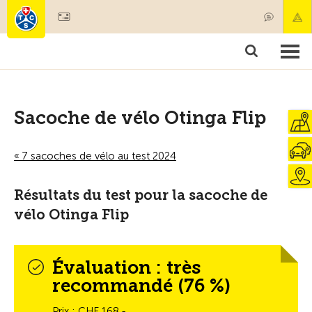
Devenir membre
Membres & prestations
Produits
Cours & contrôles véhicules
Camping & voyages
Tests, sécurité & santé
Sacoche de vélo Otinga Flip
« 7 sacoches de vélo au test 2024
Résultats du test pour la sacoche de
vélo Otinga Flip
Évaluation : très
recommandé (76 %)
Prix : CHF 168.-