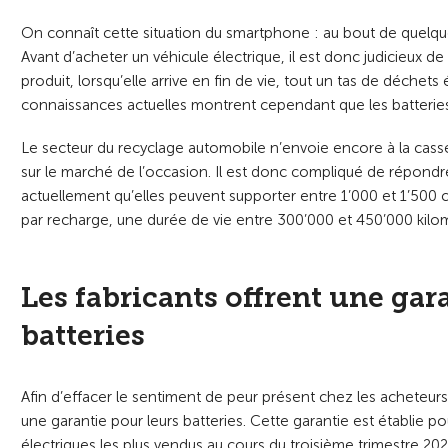
On connaît cette situation du smartphone : au bout de quelques
Avant d’acheter un véhicule électrique, il est donc judicieux de
produit, lorsqu’elle arrive en fin de vie, tout un tas de déchets
connaissances actuelles montrent cependant que les batteries
Le secteur du recyclage automobile n’envoie encore à la casse
sur le marché de l’occasion. Il est donc compliqué de répondre
actuellement qu’elles peuvent supporter entre 1’000 et 1’500
par recharge, une durée de vie entre 300’000 et 450’000 kilo
Les fabricants offrent une ga
batteries
Afin d’effacer le sentiment de peur présent chez les acheteurs 
une garantie pour leurs batteries. Cette garantie est établie 
électriques les plus vendus au cours du troisième trimestre 20