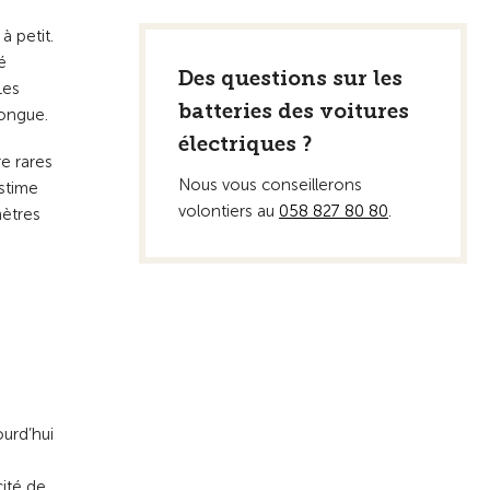
à petit.
é
Des questions sur les
Les
batteries des voitures
longue.
électriques ?
e rares
Nous vous conseillerons
estime
volontiers au
058 827 80 80
.
mètres
ourd’hui
cité de