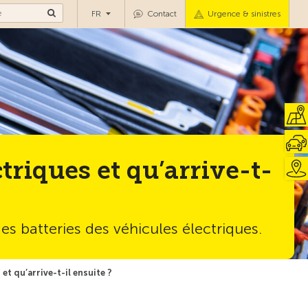
FR
Contact
Urgence & sinistres
triques et qu’arrive-t-
des batteries des véhicules électriques.
t qu’arrive-t-il ensuite ?
Vers la vue d'ensemble