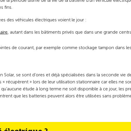
e la période ultime de la vie de la batterie d’un véhicule électrique
s fins.
ées des véhicules électriques voient le jour :
aire
, autant dans les bâtiments privés que dans une grande centr
s pointes de courant, par exemple comme stockage tampon dans le
Solar, se sont d’ores et déjà spécialisées dans la seconde vie d
« récupèrent » lors de leur utilisation stationnaire car elles ne so
 qu’aucune étude à long terme ne soit disponible à ce jour, les pr
ent que les batteries peuvent alors être utilisées sans problème