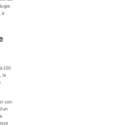
logie.
s à
e
 à 100
, la
a
ger son
d’un
la
aisse