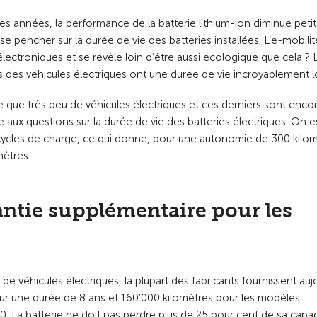
 années, la performance de la batterie lithium-ion diminue petit 
 se pencher sur la durée de vie des batteries installées. L’e-mobilit
 électroniques et se révèle loin d’être aussi écologique que cela ? 
 des véhicules électriques ont une durée de vie incroyablement 
 que très peu de véhicules électriques et ces derniers sont encor
 aux questions sur la durée de vie des batteries électriques. On 
 cycles de charge, ce qui donne, pour une autonomie de 300 kilo
mètres.
rantie supplémentaire pour les
de véhicules électriques, la plupart des fabricants fournissent auj
pour une durée de 8 ans et 160’000 kilomètres pour les modèles
20. La batterie ne doit pas perdre plus de 25 pour cent de sa capa