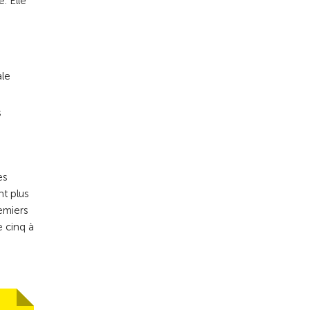
. Elle
ale
s
es
nt plus
emiers
 cinq à