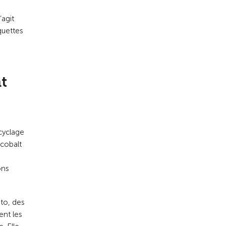
agit
quettes
t
ecyclage
 cobalt
ons
oto, des
ent les