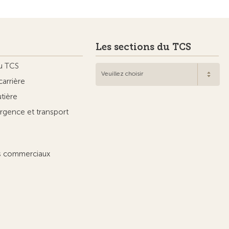
Les sections du TCS
u TCS
Veuillez choisir
carrière
utière
rgence et transport
ts commerciaux