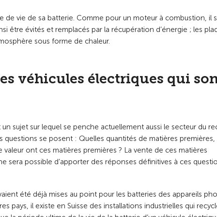
de vie de sa batterie. Comme pour un moteur à combustion, il s’
nsi être évités et remplacés par la récupération d’énergie ; les pla
atmosphère sous forme de chaleur.
es véhicules électriques qui son
st un sujet sur lequel se penche actuellement aussi le secteur du r
urs questions se posent : Quelles quantités de matières premières,
le valeur ont ces matières premières ? La vente de ces matières
l ne sera possible d’apporter des réponses définitives à ces questi
vaient été déjà mises au point pour les batteries des appareils ph
ays, il existe en Suisse des installations industrielles qui recycl