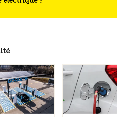
 électrique ?
ité