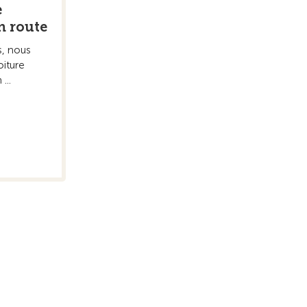
e
en route
s, nous
oiture
...