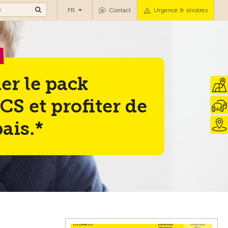
FR
Contact
Urgence & sinistres
r le pack
CS et profiter de
ais.*