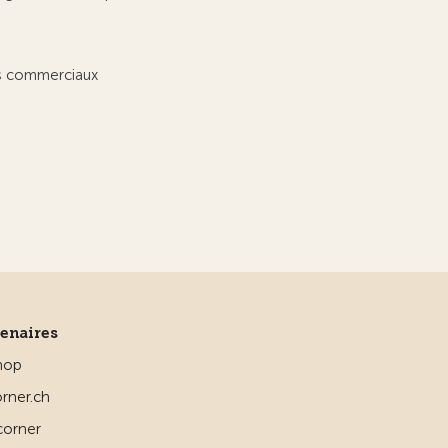
ts commerciaux
tenaires
hop
rner.ch
corner