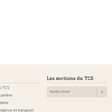
Les sections du TCS
u TCS
Veuillez choisir
carrière
utière
rgence et transport