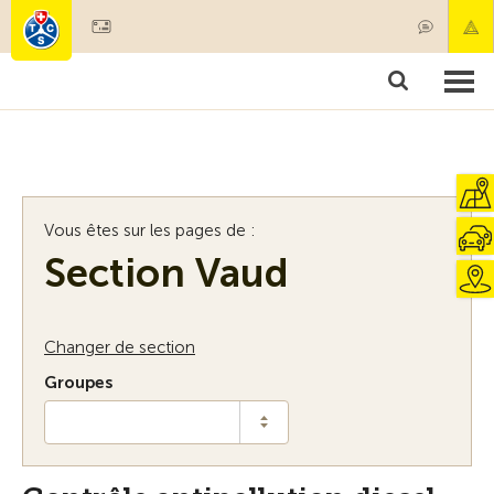
Devenir membre
Membres & prestations
Produits
Cours & contrôles véhicules
Camping & voyages
Tests, sécurité & santé
Vous êtes sur les pages de :
Section Vaud
Changer de section
Groupes