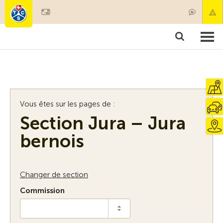
Devenir membre
Membres & prestations
Produits
Cours & contrôles véhicules
Camping & voyages
Tests, sécurité & santé
Vous êtes sur les pages de :
Section Jura – Jura
bernois
Changer de section
Commission