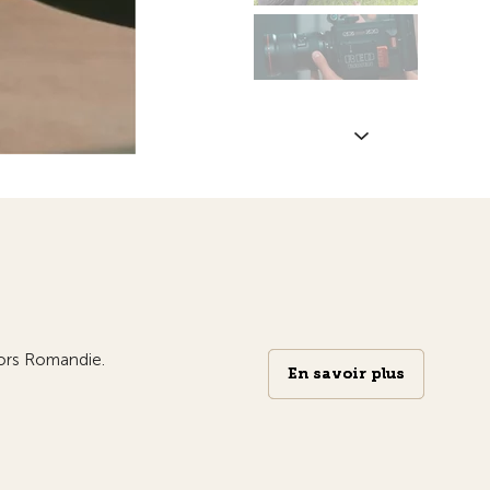
niors Romandie.
En savoir plus
En savoir plus