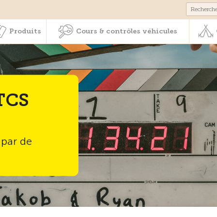
Membres & prestations
Produits
Cours & contrôles véhicul
Produits
Cours & contrôles véhicules
 TCS
 par de