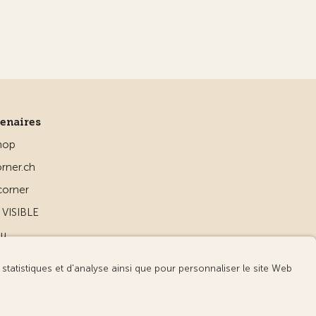
tenaires
hop
rner.ch
corner
VISIBLE
ou
d