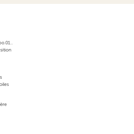
o.01...
sition
es
oiles
ière