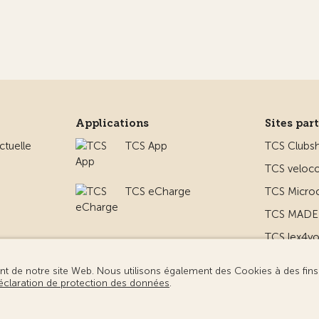
Applications
Sites par
ctuelle
TCS App
TCS Clubs
TCS veloco
TCS eCharge
TCS Micro
TCS MADE 
TCS lex4y
 le camping
TCS MyMe