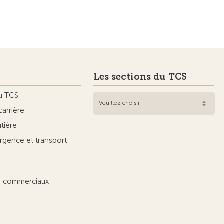
Les sections du TCS
u TCS
Veuillez choisir
carrière
utière
rgence et transport
ts commerciaux