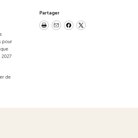
Partager
s
s pour
aque
s 2027
ser de