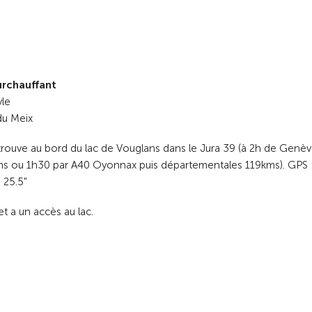
rchauffant
yle
du Meix
rouve au bord du lac de Vouglans dans le Jura 39 (à 2h de Genèv
ms ou 1h30 par A40 Oyonnax puis départementales 119kms). GPS 
' 25.5"
 et a un accès au lac.