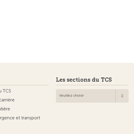
Les sections du TCS
u TCS
Veuillez choisir
carrière
utière
rgence et transport