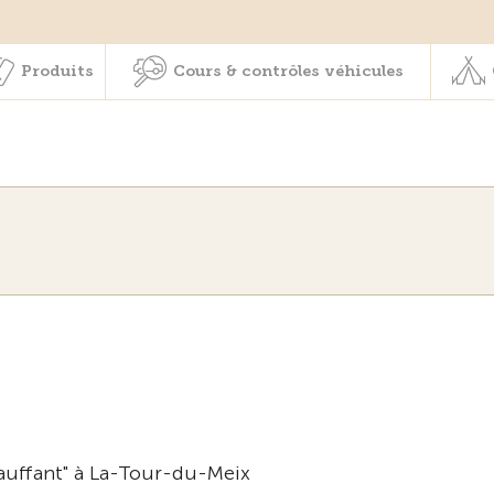
Membres & prestations
Produits
Cours & contrôles véhicul
Produits
Cours & contrôles véhicules
auffant" à La-Tour-du-Meix