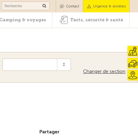
es
Camping & voyages
Tests, sécurité & santé
Contact
Urgence & sinistres
Camping & voyages
Tests, sécurité & santé
Changer de section
Vers la vue d'ensemble
Partager