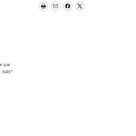
e par
: N46°