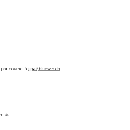
6
par courriel à
fjp
bl
w
n
ch
m du :