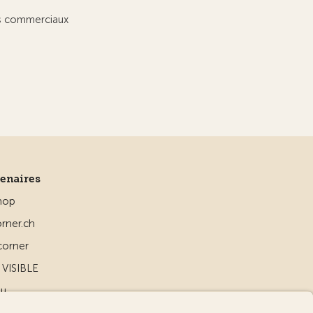
ts commerciaux
tenaires
hop
rner.ch
corner
VISIBLE
ou