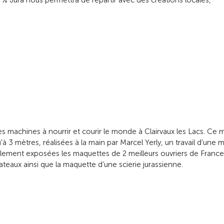
% Jura nous permettra de repartir avec des créations locales,
 machines à nourrir et courir le monde à Clairvaux les Lacs. Ce
3 mètres, réalisées à la main par Marcel Yerly, un travail d'une m
galement exposées les maquettes de 2 meilleurs ouvriers de France
teaux ainsi que la maquette d’une scierie jurassienne.