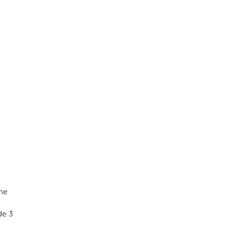
une
de 3