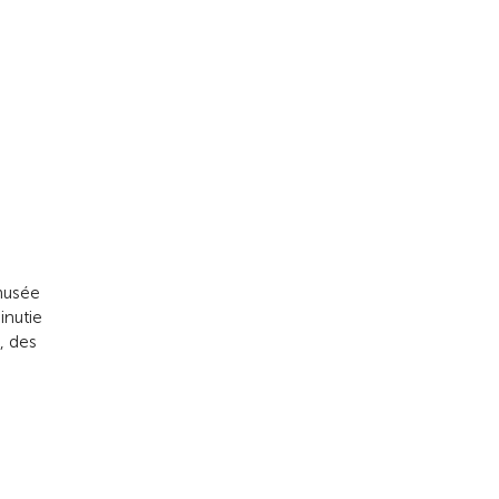
 musée
inutie
, des