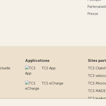
Partenaria
Presse
Applications
Sites par
ctuelle
TCS App
TCS Clubs
TCS veloco
TCS eCharge
TCS Micro
TCS MADE 
TCS lex4y
 le camping