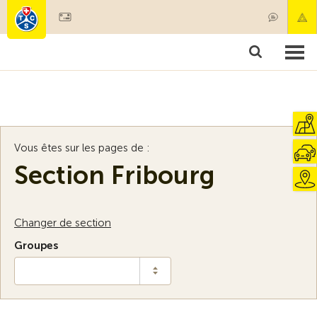
Devenir membre
Membres & prestations
Produits
Cours & contrôles véhicules
Camping & voyages
Tests, sécurité & santé
Vous êtes sur les pages de :
Section Fribourg
Changer de section
Groupes