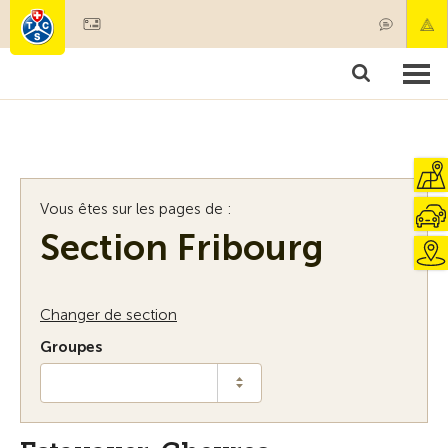
Devenir membre
Membres & prestations
Produits
Cours & contrôles véhicules
Camping & voyages
Tests, sécurité & santé
Vous êtes sur les pages de :
Section Fribourg
Changer de section
Groupes