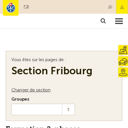
Devenir membre
Membres & prestations
Produits
Cours & contrôles véhicules
Camping & voyages
Tests, sécurité & santé
Vous êtes sur les pages de :
Section Fribourg
Changer de section
Groupes