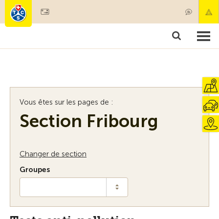
Devenir membre
Membres & prestations
Produits
Cours & contrôles véhicules
Camping & voyages
Tests, sécurité & santé
Vous êtes sur les pages de :
Section Fribourg
Changer de section
Groupes