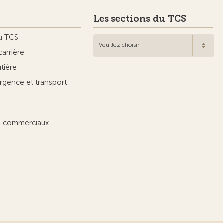
Les sections du TCS
u TCS
Veuillez choisir
carrière
utière
rgence et transport
ts commerciaux