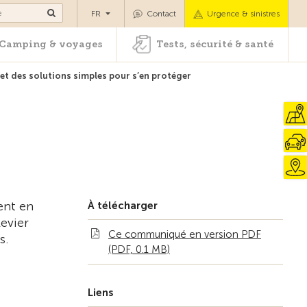
es
Camping & voyages
Tests, sécurité & santé
FR
Contact
Urgence & sinistres
Camping & voyages
Tests, sécurité & santé
et des solutions simples pour s’en protéger
ent en
À télécharger
levier
Ce communiqué en version PDF
s.
(PDF, 0.1 MB)
Liens