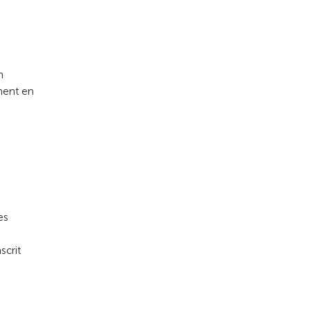
n
mment en
es
scrit