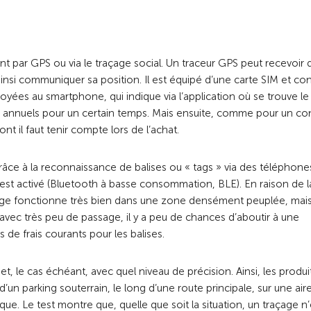
nt par GPS ou via le traçage social. Un traceur GPS peut recevoir 
 ainsi communiquer sa position. Il est équipé d’une carte SIM et c
oyées au smartphone, qui indique via l’application où se trouve le
ais annuels pour un certain temps. Mais ensuite, comme pour un co
t il faut tenir compte lors de l’achat.
 grâce à la reconnaissance de balises ou « tags » via des téléphone
 est activé (Bluetooth à basse consommation, BLE). En raison de l
çage fonctionne très bien dans une zone densément peuplée, mais 
avec très peu de passage, il y a peu de chances d’aboutir à une
as de frais courants pour les balises.
et, le cas échéant, avec quel niveau de précision. Ainsi, les produi
’un parking souterrain, le long d’une route principale, sur une air
e. Le test montre que, quelle que soit la situation, un traçage n’