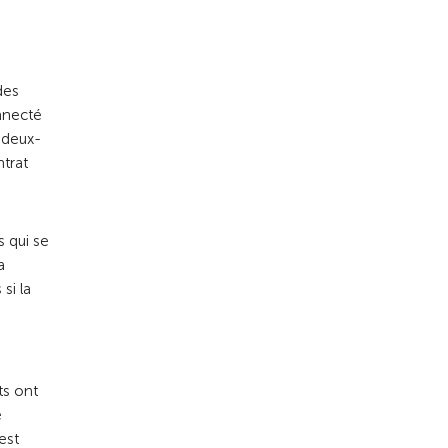
des
onnecté
 deux-
ntrat
s qui se
a
si la
ts ont
e
est