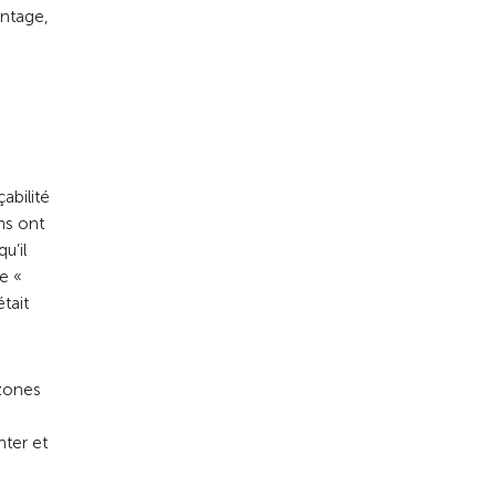
ontage,
abilité
ms ont
u’il
e «
tait
 zones
nter et