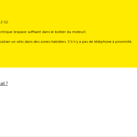
 2 G).
électrique (espace suffisant dans le boîtier du moteur).
caliser un vélo dans des zones habitées. S’il n’y a pas de téléphone à proximité,
il ?