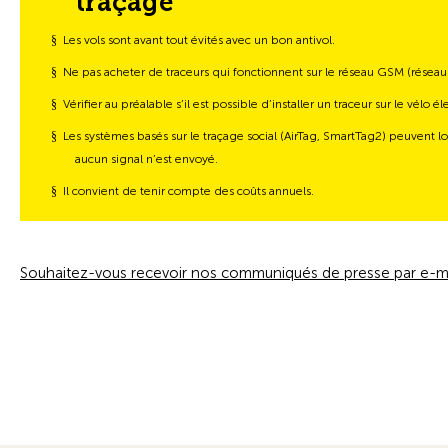
traçage
§
Les vols sont avant tout évités avec un bon antivol.
§
Ne pas acheter de traceurs qui fonctionnent sur le réseau GSM (réseau
§
Vérifier au préalable s’il est possible d’installer un traceur sur le vélo 
§
Les systèmes basés sur le traçage social (AirTag, SmartTag2) peuvent lo
aucun signal n’est envoyé.
§
Il convient de tenir compte des coûts annuels.
Souhaitez-vous recevoir nos communiqués de presse par e-ma