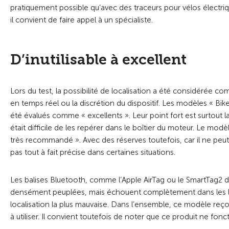
pratiquement possible qu’avec des traceurs pour vélos électri
il convient de faire appel à un spécialiste.
D’inutilisable à excellent
Lors du test, la possibilité de localisation a été considérée co
en temps réel ou la discrétion du dispositif. Les modèles « 
été évalués comme « excellents ». Leur point fort est surtout la lo
était difficile de les repérer dans le boîtier du moteur. Le mo
très recommandé ». Avec des réserves toutefois, car il ne peut p
pas tout à fait précise dans certaines situations.
Les balises Bluetooth, comme l’Apple AirTag ou le SmartTag2 
densément peuplées, mais échouent complètement dans les lieux 
localisation la plus mauvaise. Dans l’ensemble, ce modèle reç
à utiliser. Il convient toutefois de noter que ce produit ne fon