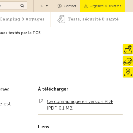
es
Camping & voyages
Tests, sécurité & santé
FR
Contact
Urgence & sinistres
Camping & voyages
Tests, sécurité & santé
oues testés par le TCS
èmes
À télécharger
Ce communiqué en version PDF
e est
(PDF, 0.1 MB)
Liens