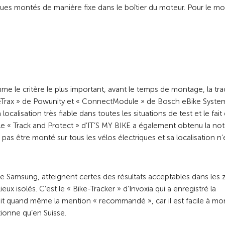
ques montés de manière fixe dans le boîtier du moteur. Pour le m
mme le critère le plus important, avant le temps de montage, la traç
BikeTrax » de Powunity et « ConnectModule » de Bosch eBike Syste
calisation très fiable dans toutes les situations de test et le fait q
dèle « Track and Protect » d’IT’S MY BIKE a également obtenu la not
as être monté sur tous les vélos électriques et sa localisation n’é
de Samsung, atteignent certes des résultats acceptables dans les
isolés. C’est le « Bike-Tracker » d’Invoxia qui a enregistré la
oit quand même la mention « recommandé », car il est facile à mo
ctionne qu’en Suisse.