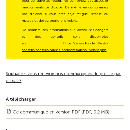
pour conduire au retour. Ne combinez pas alcool et
médicaments ou drogue. De même ne consommez
pas d’alcool si vous êtes déjà fatigué, stressé ou
malade et devez prendre le volant.
De nombreuses informations sur l’alcool, ses dangers
et des conseils sont disponibles
sur :
https://www.tcs.ch/fr/tests-
conseils/conseils/causes-accidents/alcool-volant.php
Souhaitez-vous recevoir nos communiqués de presse par
e-mail ?
À télécharger
Ce communiqué en version PDF (PDF, 0.2 MB)