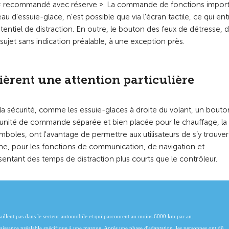
ion « recommandé avec réserve ». La commande de fonctions impor
eau d'essuie-glace, n'est possible que via l'écran tactile, ce qui ent
iel de distraction. En outre, le bouton des feux de détresse, d
sujet sans indication préalable, à une exception près.
uièrent une attention particulière
 sécurité, comme les essuie-glaces à droite du volant, un bouto
e unité de commande séparée et bien placée pour le chauffage, la
mboles, ont l'avantage de permettre aux utilisateurs de s’y trouver
he, pour les fonctions de communication, de navigation et
ésentant des temps de distraction plus courts que le contrôleur.
availlent pas dans le secteur automobile et qui parcourent au moins 6000 km par an.
nnaissance préalable spécifique à une marque. Après une phase d'adaptation, les personnes ont dû