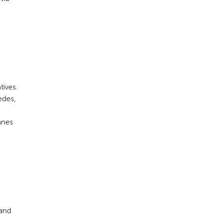
tives.
edes,
a
nnes
rand