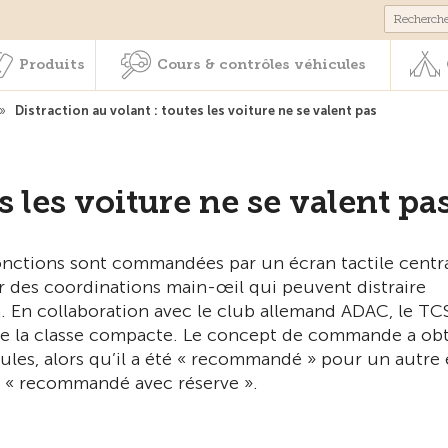
Membres & prestations
Produits
Cours & contrôles véhicul
Produits
Cours & contrôles véhicules
»
Distraction au volant : toutes les voiture ne se valent pas
s les voiture ne se valent pa
onctions sont commandées par un écran tactile centr
 des coordinations main-œil qui peuvent distraire
 En collaboration avec le club allemand ADAC, le TC
es de la classe compacte. Le concept de commande a o
les, alors qu’il a été « recommandé » pour un autre 
n « recommandé avec réserve ».