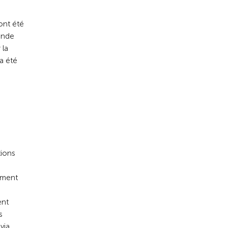
ont été
ande
 la
 a été
tions
lement
ent
s
via