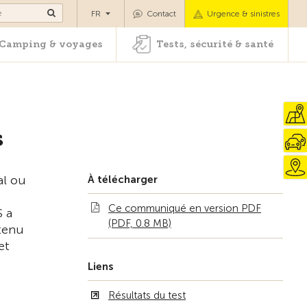
es
Camping & voyages
Tests, sécurité & santé
FR
Contact
Urgence & sinistres
Camping & voyages
Tests, sécurité & santé
s
al ou
À télécharger
Ce communiqué en version PDF
S a
(PDF, 0.8 MB)
btenu
et
Liens
Résultats du test