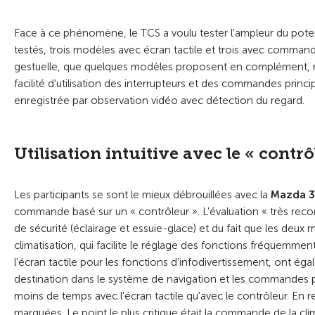
Face à ce phénomène, le TCS a voulu tester l'ampleur du potenti
testés, trois modèles avec écran tactile et trois avec comm
gestuelle, que quelques modèles proposent en complément, n'o
facilité d'utilisation des interrupteurs et des commandes principa
enregistrée par observation vidéo avec détection du regard.
Utilisation intuitive avec le « contrô
Les participants se sont le mieux débrouillées avec la
Mazda 3
commande basé sur un « contrôleur ». L'évaluation « très recomm
de sécurité (éclairage et essuie-glace) et du fait que les de
climatisation, qui facilite le réglage des fonctions fréquemment
l'écran tactile pour les fonctions d'infodivertissement, ont 
destination dans le système de navigation et les commandes 
moins de temps avec l'écran tactile qu'avec le contrôleur. En 
marquées. Le point le plus critique était la commande de la cli