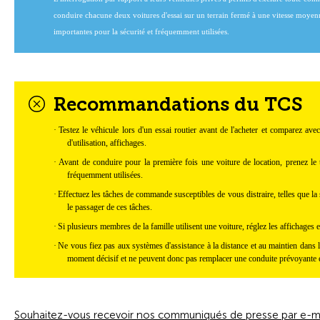
conduire chacune deux voitures d'essai sur un terrain fermé à une vitesse moye
importantes pour la sécurité et fréquemment utilisées.
Recommandations du TCS
·
Testez le véhicule lors d'un essai routier avant de l'acheter et comparez ave
d'utilisation, affichages.
·
Avant de conduire pour la première fois une voiture de location, prenez le 
fréquemment utilisées.
·
Effectuez les tâches de commande susceptibles de vous distraire, telles que la s
le passager de ces tâches.
·
Si plusieurs membres de la famille utilisent une voiture, réglez les affichages e
·
Ne vous fiez pas aux systèmes d'assistance à la distance et au maintien dans 
moment décisif et ne peuvent donc pas remplacer une conduite prévoyante et
Souhaitez-vous recevoir nos communiqués de presse par e-ma