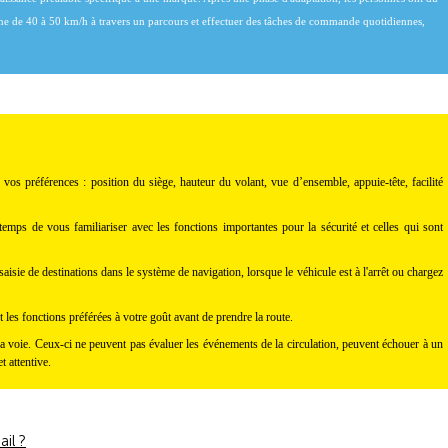
nne de 40 à 50 km/h à travers un parcours et effectuer des tâches de commande quotidiennes,
c vos préférences : position du siège, hauteur du volant, vue d’ensemble, appuie-tête, facilité
temps de vous familiariser avec les fonctions importantes pour la sécurité et celles qui sont
aisie de destinations dans le système de navigation, lorsque le véhicule est à l'arrêt ou chargez
t les fonctions préférées à votre goût avant de prendre la route.
la voie. Ceux-ci ne peuvent pas évaluer les événements de la circulation, peuvent échouer à un
 attentive.
il ?