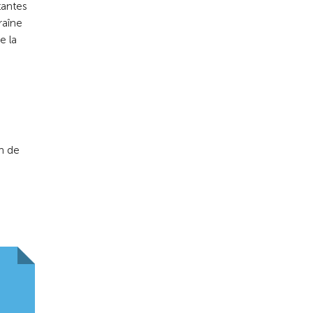
tantes
raîne
e la
n de