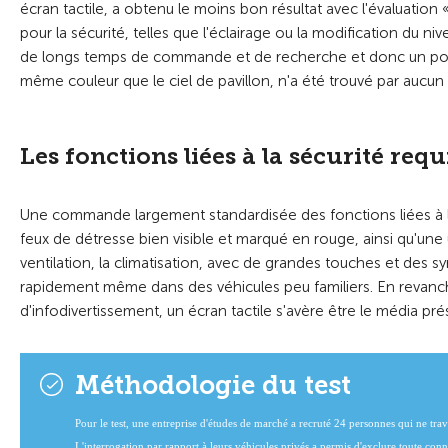
écran tactile, a obtenu le moins bon résultat avec l'évaluat
pour la sécurité, telles que l'éclairage ou la modification du niv
de longs temps de commande et de recherche et donc un potent
même couleur que le ciel de pavillon, n'a été trouvé par aucun 
Les fonctions liées à la sécurité req
Une commande largement standardisée des fonctions liées à la
feux de détresse bien visible et marqué en rouge, ainsi qu'un
ventilation, la climatisation, avec de grandes touches et des sy
rapidement même dans des véhicules peu familiers. En revanc
d'infodivertissement, un écran tactile s'avère être le média pr
Méthodologie du test
Pour le test, une entreprise d'études de marché a recruté 24 personnes qui ne tr
L'interrogation par rapport à leurs véhicules privés a permis d'exclure toute co