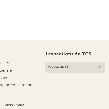
Les sections du TCS
u TCS
Veuillez choisir
carrière
utière
rgence et transport
ts commerciaux