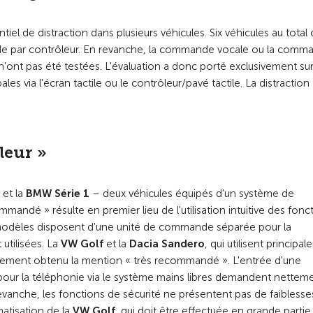
el de distraction dans plusieurs véhicules. Six véhicules au total 
ande par contrôleur. En revanche, la commande vocale ou la comm
nt pas été testées. L'évaluation a donc porté exclusivement sur
les via l'écran tactile ou le contrôleur/pavé tactile. La distraction
leur »
et la
BMW Série 1
– deux véhicules équipés d'un système de
andé » résulte en premier lieu de l'utilisation intuitive des fonc
ux modèles disposent d'une unité de commande séparée pour la
 utilisées. La
VW Golf
et la
Dacia Sandero
, qui utilisent principa
également obtenu la mention « très recommandé ». L'entrée d'une
pour la téléphonie via le système mains libres demandent nettem
revanche, les fonctions de sécurité ne présentent pas de faiblesse
matisation de la
VW Golf
, qui doit être effectuée en grande partie 