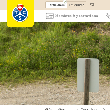
Devenir membre
Particuliers
Entreprises
Membres & prestations
Vous êtes ici:
…
»
Cours & contrôles