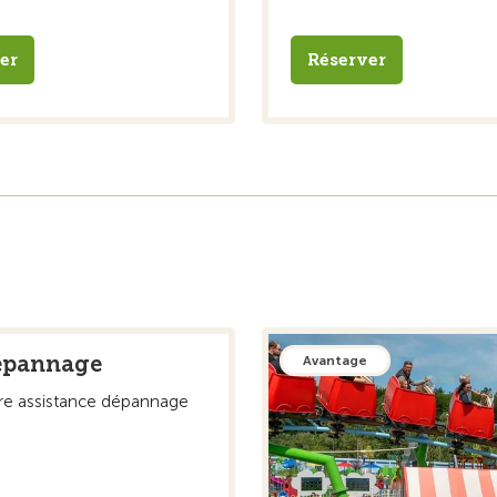
er
Réserver
épannage
Avantage
ure assistance dépannage