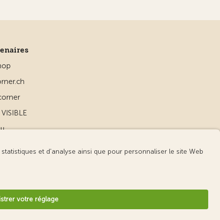
tenaires
hop
rner.ch
corner
VISIBLE
ou
d
v3.56 / Production publish 2