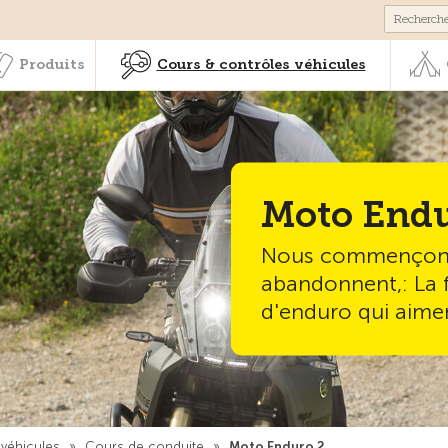
Membres & prestations
Produits
Cours & contrôles véhicul
Produits
Cours & contrôles véhicules
Moto Endu
Nous commençons 
abandonnent,: La 
d'enduro qui aimen
 véhicules
»
Cours de conduite
»
Moto Enduro 2