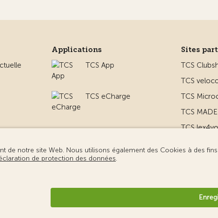
Applications
Sites par
ctuelle
TCS App
TCS Clubs
TCS veloco
TCS eCharge
TCS Micro
TCS MADE 
TCS lex4y
 le camping
TCS MyMe
ridiques
Protection des données
Gestion des cookies