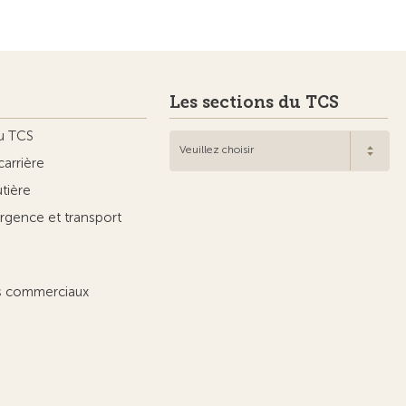
Les sections du TCS
u TCS
Veuillez choisir
carrière
utière
rgence et transport
ts commerciaux