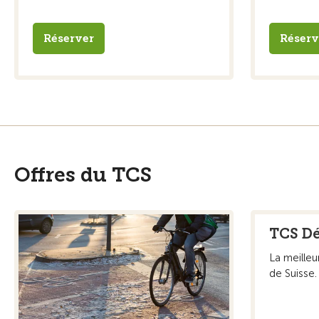
Réserver
Réserv
Offres du TCS
TCS D
La meille
de Suisse.