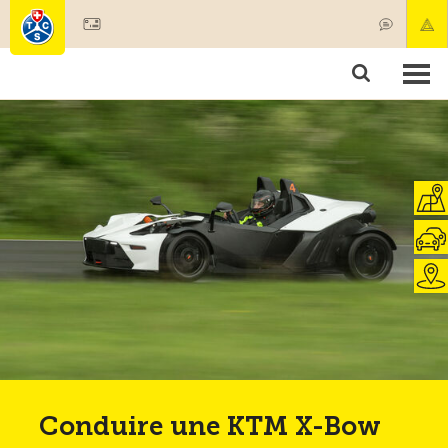
Devenir membre
Membres & prestations
Produits
Cours & contrôles véhicules
Camping & voyages
Tests, sécurité & santé
Conduire une KTM X-Bow