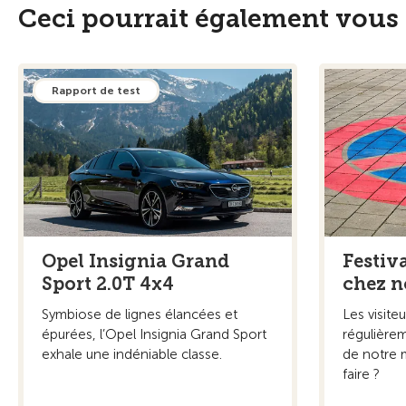
Ceci pourrait également vous 
Rapport de test
Opel Insignia Grand
Festiv
Sport 2.0T 4x4
chez n
Symbiose de lignes élancées et
Les visite
épurées, l’Opel Insignia Grand Sport
régulièrem
exhale une indéniable classe.
de notre 
faire ?