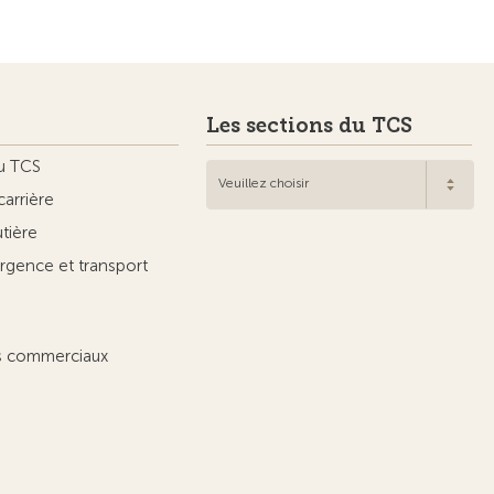
Les sections du TCS
u TCS
Veuillez choisir
carrière
utière
rgence et transport
ts commerciaux