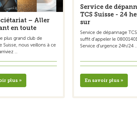
Service de dépan
TCS Suisse - 24 h
ciétariat – Aller
sur
ant en toute
Service de dépannage TCS S
e plus grand club de
suffit d'appeler le 080014
e Suisse, nous veillons à ce
Service d'urgence 24h/24 ..
riviez ...
oir plus »
En savoir plus »