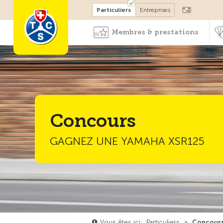
Devenir membre
Particuliers
Entreprises
Membres & prestations
Concours
GAGNEZ UNE YAMAHA XSR125
Vous êtes ici:
Particuliers
»
Concour