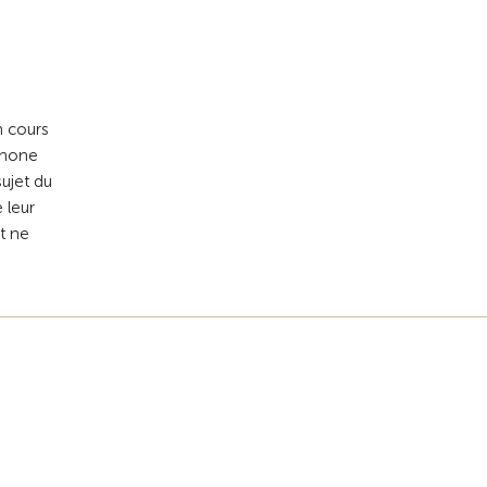
n cours
phone
ujet du
 leur
et ne