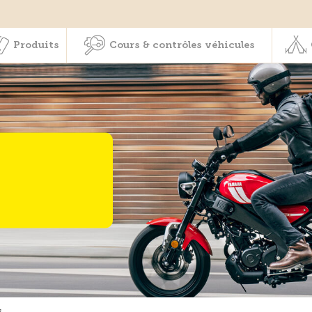
Membres & prestations
Produits
Cours & contrôles véhicul
Produits
Cours & contrôles véhicules
s