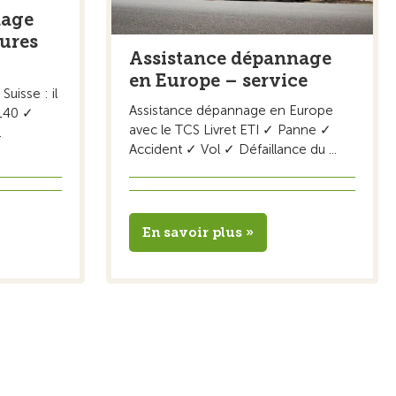
nage
eures
Assistance dépannage
en Europe – service
uisse : il
Assistance dépannage en Europe
0140 ✓
avec le TCS Livret ETI ✓ Panne ✓
.
Accident ✓ Vol ✓ Défaillance du ...
En savoir plus »