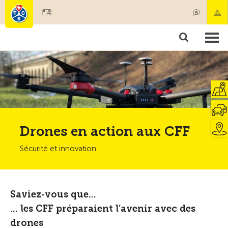
Devenir membre
Membres & prestations
Produits
Cours & contrôles véhicules
Camping & voyages
Tests, sécurité & santé
Drones en action aux CFF
Sécurité et innovation
Saviez-vous que…
… les CFF préparaient l’avenir avec des
drones