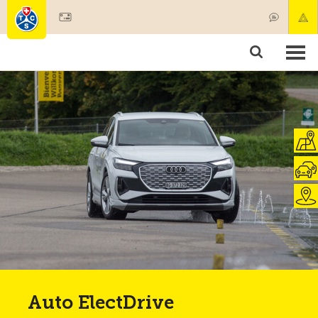
Devenir membre
Membres & prestations
Produits
Cours & contrôles véhicules
Camping & voyages
Tests, sécurité & santé
Auto ElectDrive