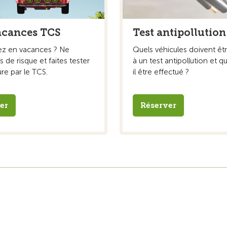
acances TCS
Test antipollution
ez en vacances ? Ne
Quels véhicules doivent êt
 de risque et faites tester
à un test antipollution et q
ure par le TCS.
il être effectué ?
er
Réserver