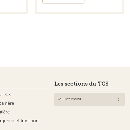
Les sections du TCS
u TCS
Veuillez choisir
carrière
utière
rgence et transport