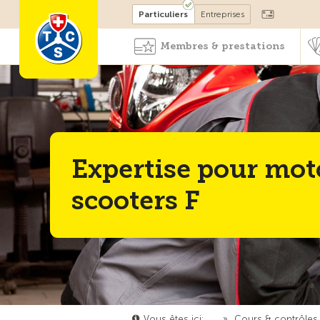
Devenir membre
Particuliers
Entreprises
Membres & prestations
Expertise pour mot
scooters F
Vous êtes ici:
…
»
Cours & contrôles