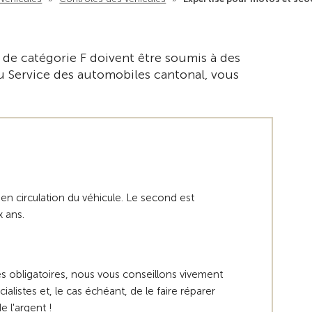
Vers la vue d'en
 de catégorie F doivent être soumis à des
du Service des automobiles cantonal, vous
 en circulation du véhicule. Le second est
x ans.
les obligatoires, nous vous conseillons vivement
ialistes et, le cas échéant, de le faire réparer
e l'argent !