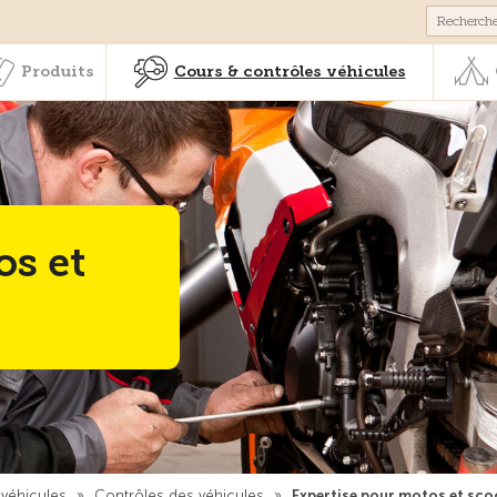
Membres & prestations
Produits
Cours & contrôles véhicul
Produits
Cours & contrôles véhicules
os et
 véhicules
»
Contrôles des véhicules
»
Expertise pour motos et sco