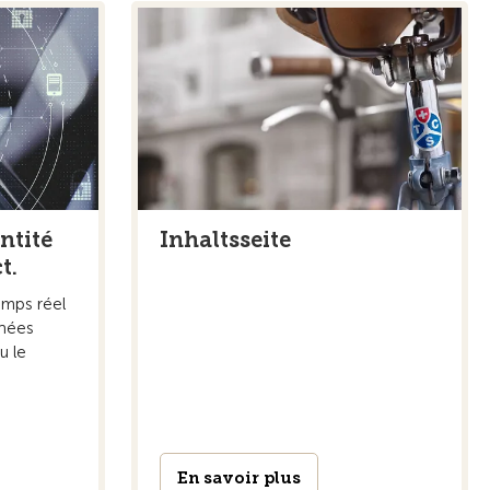
ntité
Inhaltsseite
t.
emps réel
nnées
u le
En savoir plus