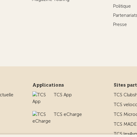
Politique
Partenaria
Presse
Applications
Sites par
ctuelle
TCS App
TCS Clubs
TCS veloco
TCS eCharge
TCS Micro
TCS MADE 
TCS lex4y