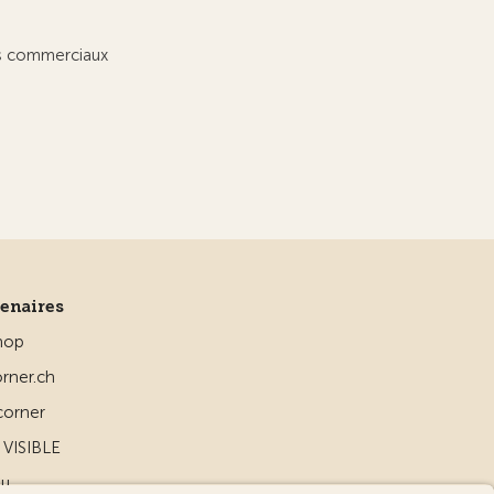
ts commerciaux
tenaires
hop
rner.ch
corner
VISIBLE
ou