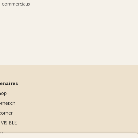
ts commerciaux
tenaires
hop
rner.ch
corner
VISIBLE
ou