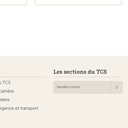
Les sections du TCS
u TCS
Veuillez choisir
carrière
utière
rgence et transport