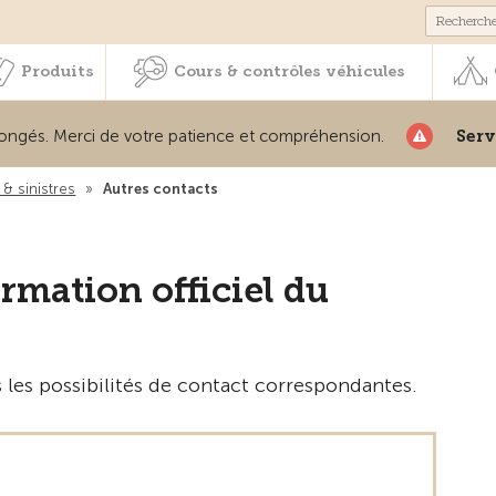
Membres & prestations
Produits
Cours & contrôles véhicul
Produits
Cours & contrôles véhicules
és. Merci de votre patience et compréhension.
Service 
& sinistres
»
Autres contacts
rmation officiel du
 les possibilités de contact correspondantes.