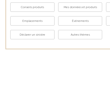
Conseils produits
Mes données et produits
Emplacements
Événements
Déclarer un sinistre
Autres thèmes