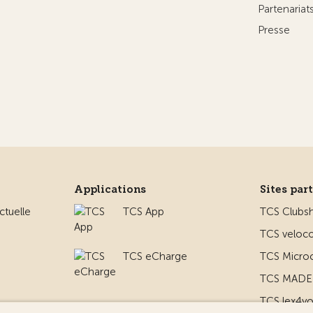
Partenaria
Presse
Applications
Sites par
ctuelle
TCS App
TCS Clubs
TCS veloco
TCS eCharge
TCS Micro
TCS MADE 
TCS lex4y