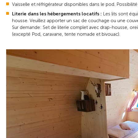
Vaisselle et réfrigérateur disponibles dans le pod. Possibilit
Literie dans les hébergements locatifs :
Les lits sont équ
housse. Veuillez apporter un sac de couchage ou une couve
Sur demande: Set de literie complet avec drap-housse, orei
(excepté Pod, caravane, tente nomade et bivouac).