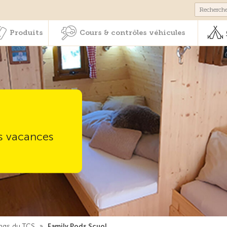
Membres & prestations
Produits
Cours & contrôles véhicul
Produits
Cours & contrôles véhicules
es vacances
ngs du TCS
»
Family Pods Scuol