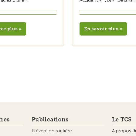
iciez d'une ...
Accident ✓ Vol ✓ Défaillanc
oir plus »
En savoir plus »
tres
Publications
Le TCS
Prévention routière
A propos d