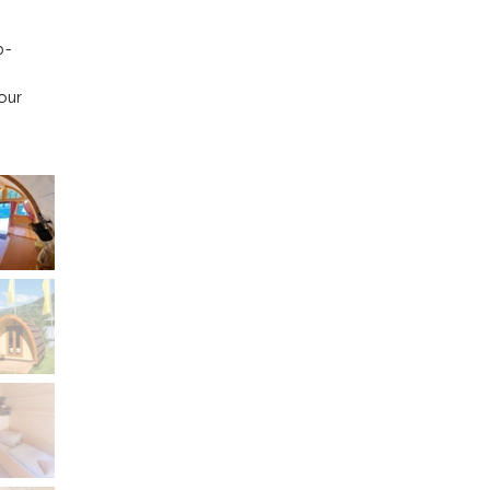
p-
our