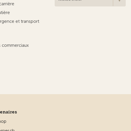
carrière
utière
rgence et transport
ts commerciaux
tenaires
hop
rner.ch