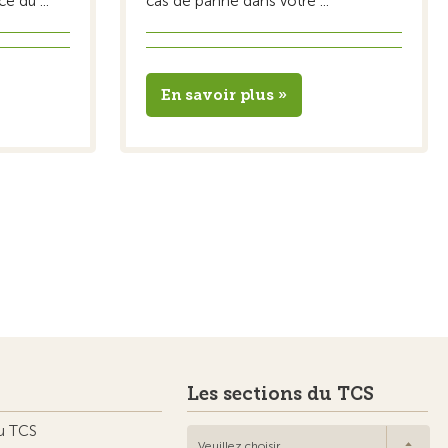
e du ...
cas de panne dans votre ...
En savoir plus »
Les sections du TCS
u TCS
Veuillez choisir