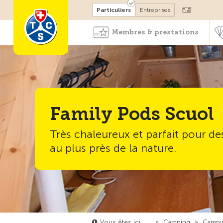
Devenir membre
Particuliers
Entreprises
Membres & prestations
Family Pods Scuol
Très chaleureux et parfait pour d
au plus près de la nature.
Vous êtes ici:
…
»
Camping
»
Campi