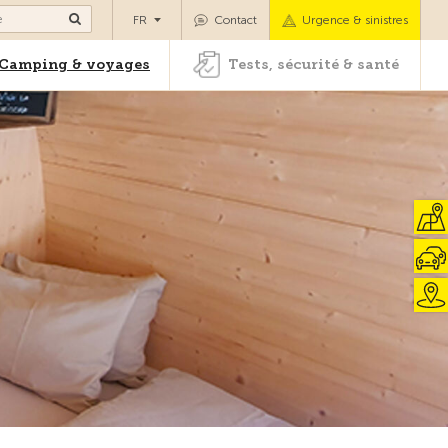
es
Camping & voyages
Tests, sécurité & santé
FR
Contact
Urgence & sinistres
Camping & voyages
Tests, sécurité & santé