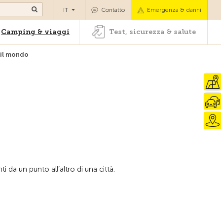
oli
Camping & viaggi
Test, sicurezza & salute
IT
Contatto
Emergenza & danni
Camping & viaggi
Test, sicurezza & salute
o il mondo
Alla pagina iniziale
da un punto all’altro di una città.