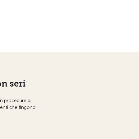
on seri
on procedure di
lenti che fingono