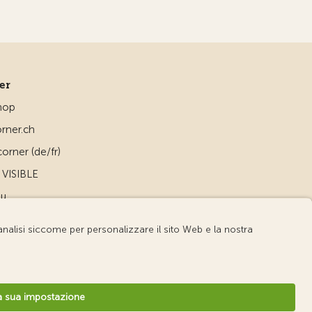
ner
hop
rner.ch
orner (de/fr)
VISIBLE
ou
d
v3.56 / Production publish 1