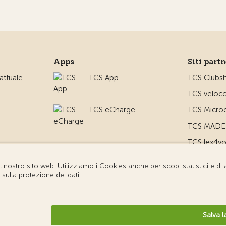
Apps
Siti part
ttuale
TCS App
TCS Clubs
TCS veloco
TCS eCharge
TCS Microc
TCS MADE 
TCS lex4y
TCS MyMe
io
diche
Protezione dei dati
Impostazione cookie