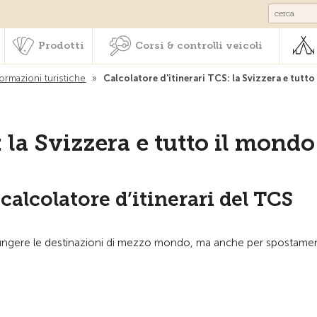
Societariato & prestazioni
Prodotti
Corsi & controlli veic
Prodotti
Corsi & controlli veicoli
formazioni turistiche
»
Calcolatore d'itinerari TCS: la Svizzera e tutt
: la Svizzera e tutto il mondo
 calcolatore d’itinerari del TCS
ggiungere le destinazioni di mezzo mondo, ma anche per spostamenti 