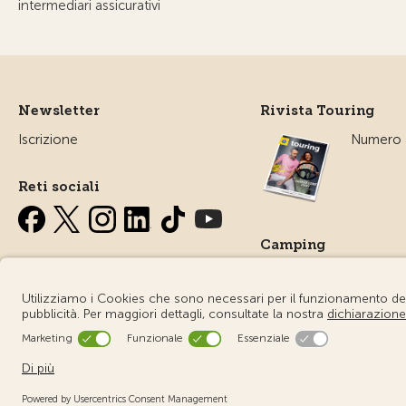
intermediari assicurativi
Newsletter
Rivista Touring
Iscrizione
Numero a
Reti sociali
Camping
Tutto sul
campegg
© Touring Club Svizzero
Condizioni d'uso – Informazioni giuri