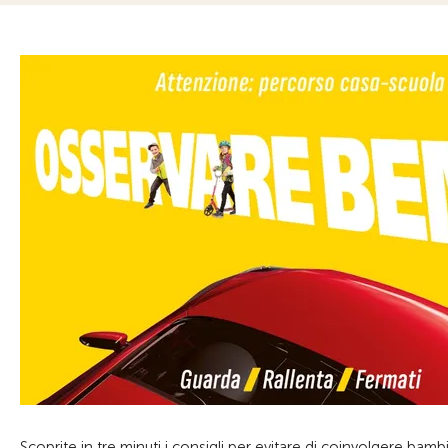
Scoprite in tre minuti i consigli per evitare di coinvolgere bam