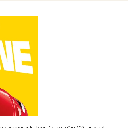
bini negli incidenti - buoni Coop da CHF 100.– in palio!