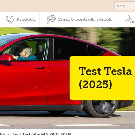
Societariato & prestazioni
Prodotti
Corsi & controlli veic
Prodotti
Corsi & controlli veicoli
Test Tesl
(2025)
ità
»
Test Tesla Model Y RWD (2025)