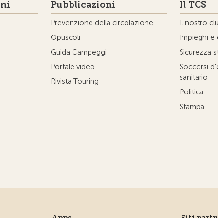
ni
Pubblicazioni
Il TCS
Prevenzione della circolazione
Il nostro cl
Opuscoli
Impieghi e 
o
Guida Campeggi
Sicurezza s
Portale video
Soccorsi d
sanitario
Rivista Touring
Politica
Stampa
Apps
Siti part