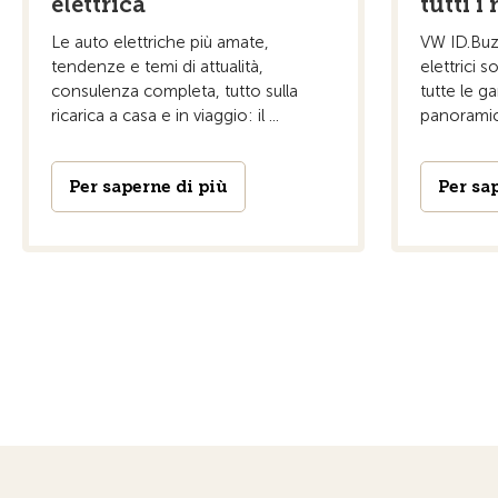
elettrica
tutti i
Le auto elettriche più amate,
VW ID.Buzz
tendenze e temi di attualità,
elettrici s
consulenza completa, tutto sulla
tutte le g
ricarica a casa e in viaggio: il ...
panoramica
Per saperne di più
Per sa