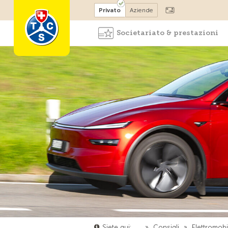
Diventare socio
Privato
Aziende
Societariato & prestazioni
Siete qui:
…
»
Consigli
»
Elettromobil