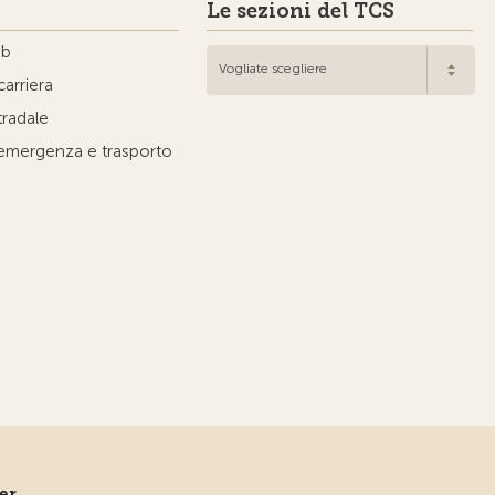
Le sezioni del TCS
ub
Vogliate scegliere
carriera
tradale
'emergenza e trasporto
ner