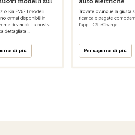
 nuovi modelli sul
auto elettriche
 o Kia EV6? I modelli
Trovate ovunque la giusta s
ono ormai disponibili in
ricarica e pagate comoda
amme di veicoli. La nostra
l’app TCS eCharge
 dettagliata ...
perne di più
Per saperne di più