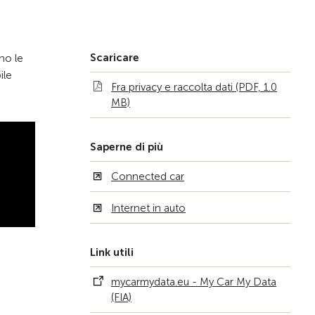
Alla pagina iniziale
Scaricare
no le
ile
Fra privacy e raccolta dati (PDF, 1.0
MB)
Saperne di più
Connected car
Internet in auto
Link utili
mycarmydata.eu - My Car My Data
(FIA)