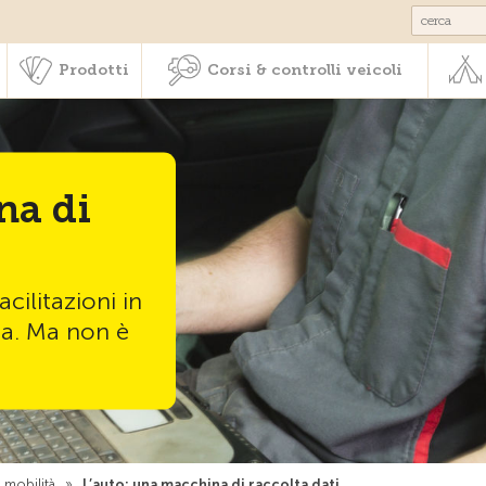
Societariato & prestazioni
Prodotti
Corsi & controlli veic
Prodotti
Corsi & controlli veicoli
na di
cilitazioni in
za. Ma non è
 mobilità
»
L’auto: una macchina di raccolta dati