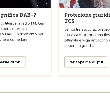
ignifica DAB+?
Protezione giuridi
TCS
stituisce la radio FM, Già
 la pena montare
Le nostre assicurazioni pr
dio DAB+. Spieghiamo per
giuridica vi offrono una fless
ione e come fare.
ottimale e vi garantiscono
copertura giuridica ...
perne di più
Per saperne di più