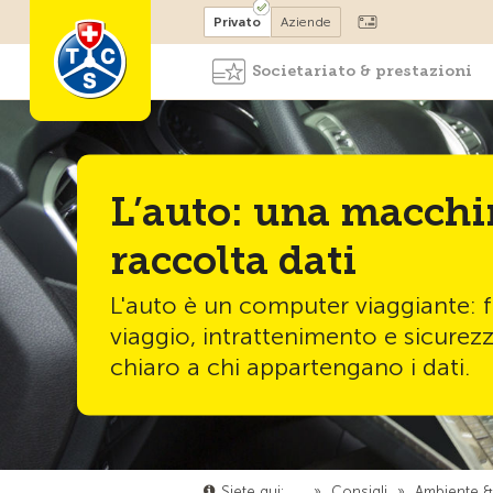
Diventare socio
Privato
Aziende
Societariato & prestazioni
L’auto: una macchi
raccolta dati
L'auto è un computer viaggiante: fa
viaggio, intrattenimento e sicurez
chiaro a chi appartengano i dati.
Siete qui:
…
»
Consigli
»
Ambiente &