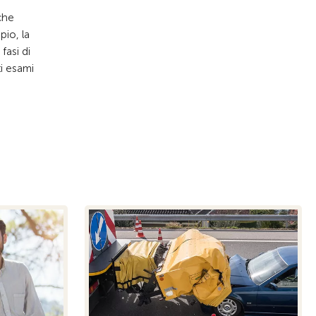
 che
pio, la
fasi di
ti esami