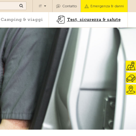
oli
Camping & viaggi
Test, sicurezza & salute
IT
Contatto
Emergenza & danni
Camping & viaggi
Test, sicurezza & salute