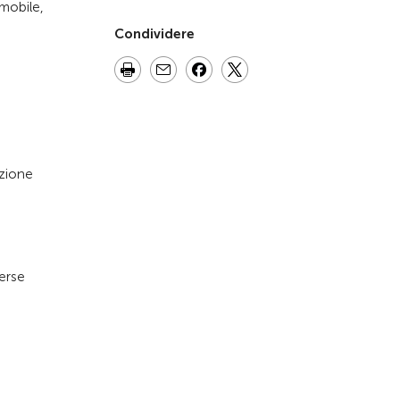
omobile,
Condividere
azione
verse