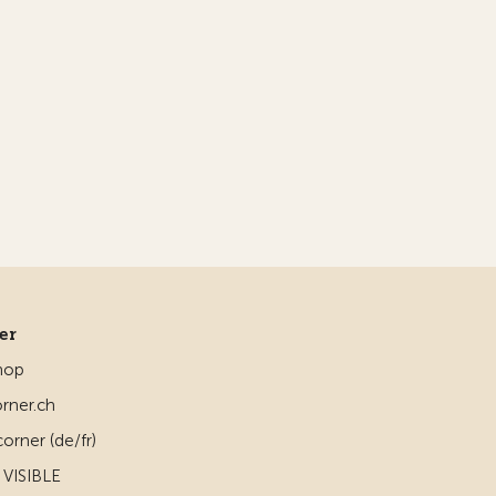
ner
hop
rner.ch
orner (de/fr)
VISIBLE