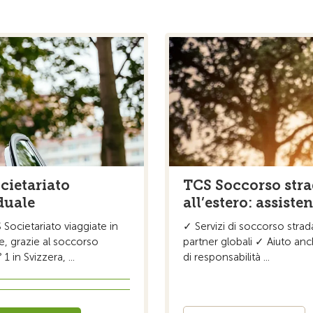
cietariato
TCS Soccorso stra
duale
all’estero: assiste
 Societariato viaggiate in
✓ Servizi di soccorso strada
e, grazie al soccorso
partner globali ✓ Aiuto an
 1 in Svizzera, ...
di responsabilità ...