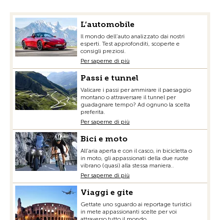
L’automobile
Il mondo dell’auto analizzato dai nostri
esperti. Test approfonditi, scoperte e
consigli preziosi.
Per saperne di più
Passi e tunnel
Valicare i passi per ammirare il paesaggio
montano o attraversare il tunnel per
guadagnare tempo? Ad ognuno la scelta
preferita.
Per saperne di più
Bici e moto
All’aria aperta e con il casco, in bicicletta o
in moto, gli appassionati della due ruote
vibrano (quasi) alla stessa maniera..
Per saperne di più
Viaggi e gite
Gettate uno sguardo ai reportage turistici
in mete appassionanti scelte per voi
attraverso tutto il mondo.