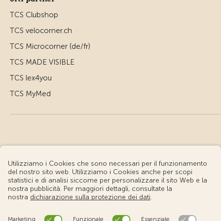
TCS Clubshop
TCS velocorner.ch
TCS Microcorner (de/fr)
TCS MADE VISIBLE
TCS lex4you
TCS MyMed
© Touring Club Svizzero
Condizioni d'uso – Informazioni giuridiche