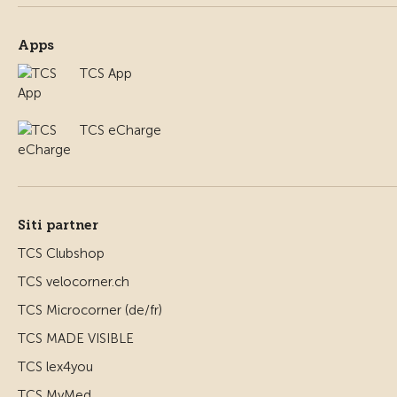
Apps
TCS App
TCS eCharge
Siti partner
TCS Clubshop
TCS velocorner.ch
TCS Microcorner (de/fr)
TCS MADE VISIBLE
TCS lex4you
TCS MyMed