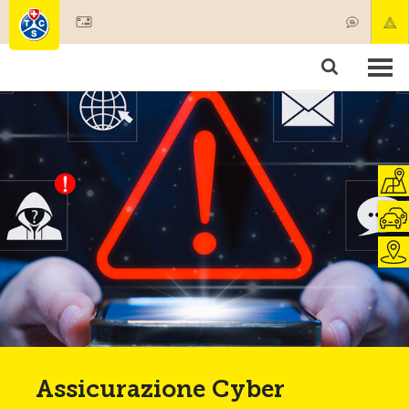
Diventare socio
Societariato & prestazioni
Prodotti
Corsi & controlli veicoli
Camping & viaggi
Test, sicurezza & salute
Assicurazione Cyber