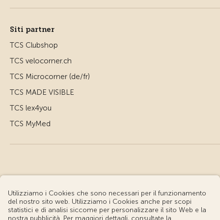
Siti partner
TCS Clubshop
TCS velocorner.ch
TCS Microcorner (de/fr)
TCS MADE VISIBLE
TCS lex4you
TCS MyMed