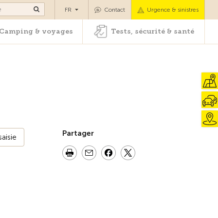
es
Camping & voyages
Tests, sécurité & santé
FR
Contact
Urgence & sinistres
Camping & voyages
Tests, sécurité & santé
Partager
aisie