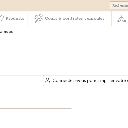
Membres & prestations
Produits
Cours & contrôles véhicul
Produits
Cours & contrôles véhicules
z-nous
Connectez-vous pour simplifier votre s