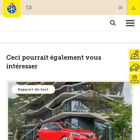
Devenir membre
Membres & prestations
Produits
Cours & contrôles véhicules
Camping & voyages
Tests, sécurité & santé
Ceci pourrait également vous
intéresser
Rapport de test