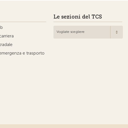
Le sezioni del TCS
ub
Vogliate scegliere
carriera
tradale
'emergenza e trasporto