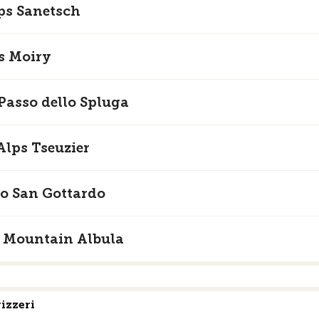
lps Sanetsch
ps Moiry
Passo dello Spluga
Alps Tseuzier
o San Gottardo
p Mountain Albula
vizzeri