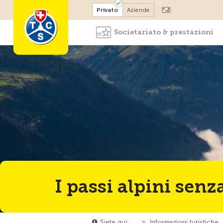
Diventare socio
Privato
Aziende
Societariato & prestazioni
I passi alpini senz
Siete qui:
…
»
Informazioni turistiche