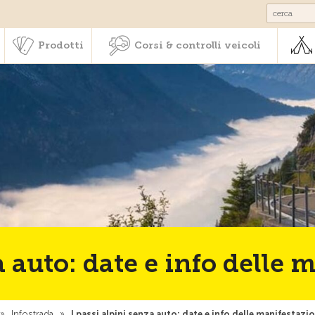
Societariato & prestazioni
Prodotti
Corsi & controlli veic
Prodotti
Corsi & controlli veicoli
a auto: date e info delle
»
Infostrada
»
I passi alpini senza auto: date e info delle manifestazi