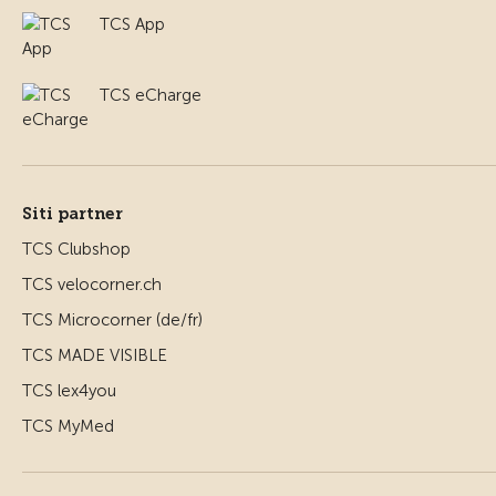
TCS App
TCS eCharge
Siti partner
TCS Clubshop
TCS velocorner.ch
TCS Microcorner (de/fr)
TCS MADE VISIBLE
TCS lex4you
TCS MyMed