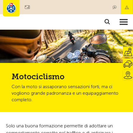
Diventare socio
Societariato & prestazioni
Prodotti
Corsi & controlli veicoli
Camping & viaggi
Test, sicurezza & salute
Motociclismo
Con la moto si assaporano sensazioni forti, ma ci
vogliono grande padronanza e un equipaggiamento
completo.
Solo una buona formazione permette di adottare un