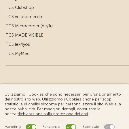
TCS Clubshop
TCS velocorner.ch
TCS Microcorner (de/fr)
TCS MADE VISIBLE
TCS lex4you
TCS MyMed
© Touring Club Svizzero
Condizioni d'uso – Informazioni giuridiche