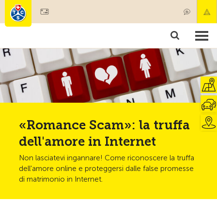
Diventare socio
Societariato & prestazioni
Prodotti
Corsi & controlli veicoli
Camping & viaggi
Test, sicurezza & salute
«Romance Scam»: la truffa
dell'amore in Internet
Non lasciatevi ingannare! Come riconoscere la truffa
dell'amore online e proteggersi dalle false promesse
di matrimonio in Internet.