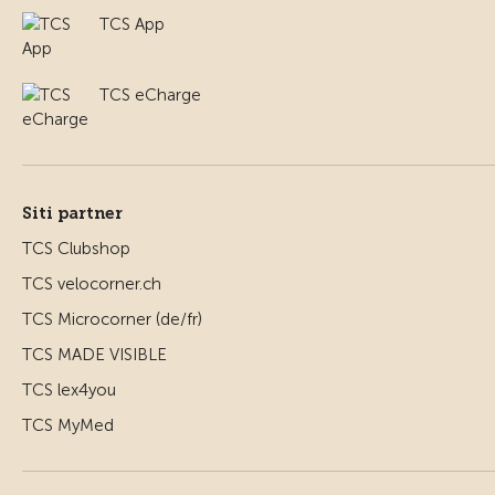
TCS App
TCS eCharge
Siti partner
TCS Clubshop
TCS velocorner.ch
TCS Microcorner (de/fr)
TCS MADE VISIBLE
TCS lex4you
TCS MyMed