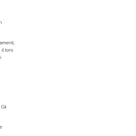
n
iamenti,
il loro
i
 Gli
 e