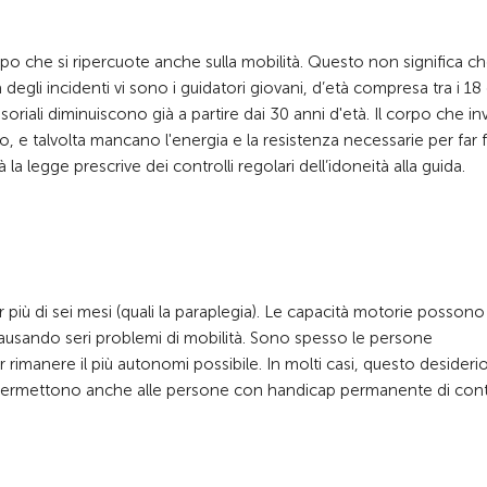
uppo che si ripercuote anche sulla mobilità. Questo non significa ch
 degli incidenti vi sono i guidatori giovani, d’età compresa tra i 18 
iali diminuiscono già a partire dai 30 anni d'età. Il corpo che in
no, e talvolta mancano l'energia e la resistenza necessarie per far 
la legge prescrive dei controlli regolari dell’idoneità alla guida.
er più di sei mesi (quali la paraplegia). Le capacità motorie posson
 causando seri problemi di mobilità. Sono spesso le persone
rimanere il più autonomi possibile. In molti casi, questo desideri
 permettono anche alle persone con handicap permanente di con