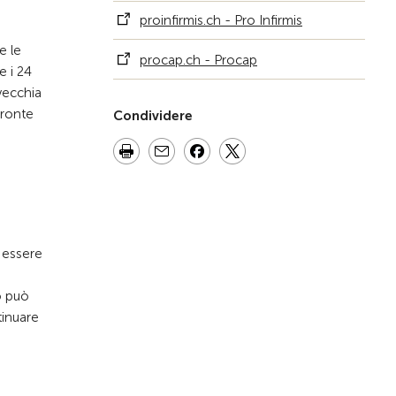
proinfirmis.ch - Pro Infirmis
e le
procap.ch - Procap
e i 24
vecchia
fronte
Condividere
o essere
o può
tinuare