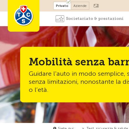
Diventare socio
Privato
Aziende
Societariato & prestazioni
Mobilità senza barr
Guidare l'auto in modo semplice, 
senza limitazioni, nonostante la dis
o l’età.
Siete qui:
…
»
Test, sicurezza & salute