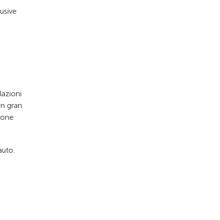
usive
lazioni
un gran
sione
auto.