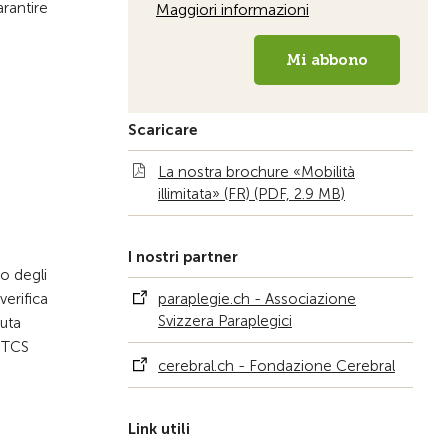
arantire
Scaricare
La nostra brochure «Mobilità
illimitata» (FR) (PDF, 2.9 MB)
I nostri partner
o degli
verifica
paraplegie.ch - Associazione
Svizzera Paraplegici
vuta
l TCS
cerebral.ch - Fondazione Cerebral
Link utili