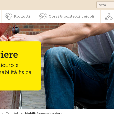
Societariato & prestazioni
Prodotti
Corsi & controlli veic
Prodotti
Corsi & controlli veicoli
iere
sicuro e
abilità fisica
»
Consigli
»
Mobilità senza barriere