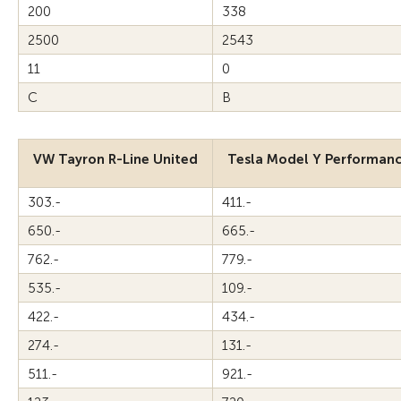
200
338
2500
2543
11
0
C
B
VW Tayron R-Line United
Tesla Model Y Performan
303.-
411.-
650.-
665.-
762.-
779.-
535.-
109.-
422.-
434.-
274.-
131.-
511.-
921.-