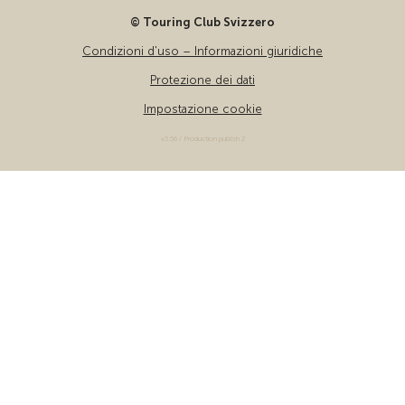
© Touring Club Svizzero
Condizioni d'uso – Informazioni giuridiche
Protezione dei dati
Impostazione cookie
v3.56 / Production publish 2