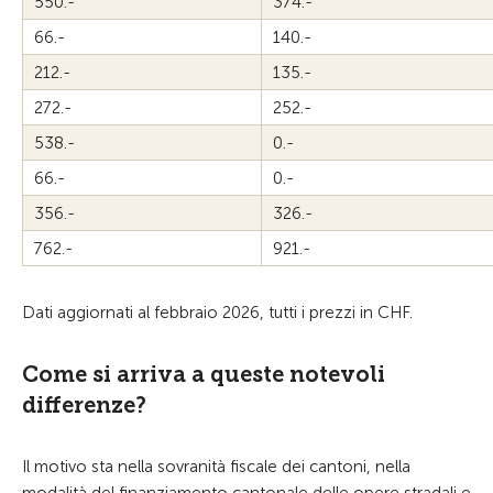
550.-
374.-
66.-
140.-
212.-
135.-
272.-
252.-
538.-
0.-
66.-
0.-
356.-
326.-
762.-
921.-
Dati aggiornati al febbraio 2026, tutti i prezzi in CHF.
Come si arriva a queste notevoli
differenze?
Il motivo sta nella sovranità fiscale dei cantoni, nella