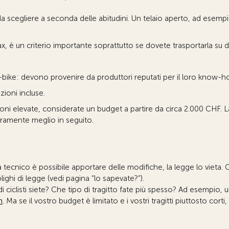
da scegliere a seconda delle abitudini. Un telaio aperto, ad esempio
ax, è un criterio importante soprattutto se dovete trasportarla su d
-bike: devono provenire da produttori reputati per il loro know-h
zioni incluse.
ioni elevate, considerate un budget a partire da circa 2.000 CHF. L
icuramente meglio in seguito.
 tecnico è possibile apportare delle modifiche, la legge lo vieta
ighi di legge (vedi pagina “lo sapevate?”).
di ciclisti siete? Che tipo di tragitto fate più spesso? Ad esempio
h
. Ma se il vostro budget è limitato e i vostri tragitti piuttosto corti,