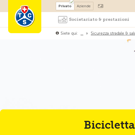
Diventare socio
Privato
Aziende
Societariato & prestazioni
Siete qui:
…
»
Sicurezza stradale & sal
Bicicletta