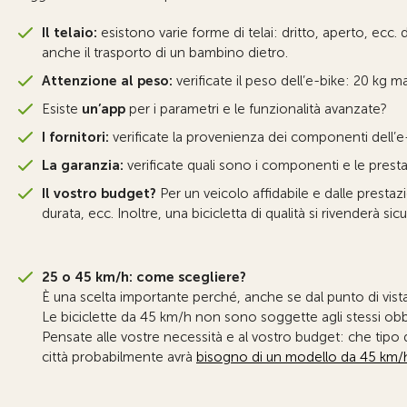
Il telaio:
esistono varie forme di telai: dritto, aperto, ecc. 
anche il trasporto di un bambino dietro.
Attenzione al peso:
verificate il peso dell’e-bike: 20 kg m
Esiste
un’app
per i parametri e le funzionalità avanzate?
I fornitori:
verificate la provenienza dei componenti dell’e
La garanzia:
verificate quali sono i componenti e le presta
Il vostro budget?
Per un veicolo affidabile e dalle prestaz
durata, ecc. Inoltre, una bicicletta di qualità si rivenderà s
25 o 45 km/h: come scegliere?
È una scelta importante perché, anche se dal punto di vista
Le biciclette da 45 km/h non sono soggette agli stessi obbl
Pensate alle vostre necessità e al vostro budget: che tipo 
città probabilmente avrà
bisogno di un modello da 45 km/