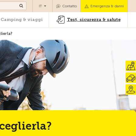
oli
Camping & viaggi
Test, sicurezza & salute
IT
Contatto
Emergenza & danni
Camping & viaggi
Test, sicurezza & salute
lierla?
Alla pagina iniziale
sceglierla?