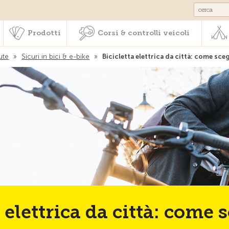
Societariato & prestazioni
Prodotti
Corsi & controlli veic
Prodotti
Corsi & controlli veicoli
ute
»
Sicuri in bici & e-bike
»
Bicicletta elettrica da città: come sceg
 elettrica da città: come 