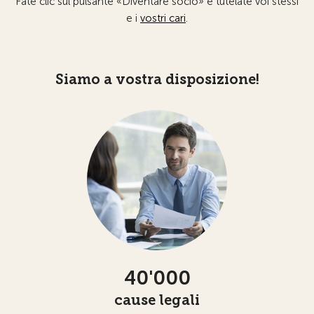
Fate clic sul pulsante «Diventare socio» e tutelate voi stessi
e i
vostri cari
.
Siamo a vostra disposizione!
40'000
cause legali