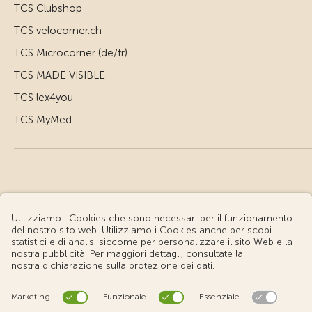
TCS Clubshop
TCS velocorner.ch
TCS Microcorner (de/fr)
TCS MADE VISIBLE
TCS lex4you
TCS MyMed
© Touring Club Svizzero
Condizioni d'uso – Informazioni giuridiche